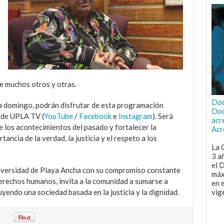
re muchos otros y otras.
Doc
 a domingo, podrán disfrutar de esta programación
Doc
s de UPLA TV (
YouTube
/
Facebook
e
Instagram
). Será
acr
 los acontecimientos del pasado y fortalecer la
Acr
ancia de la verdad, la justicia y el respeto a los
La 
3 a
el 
Universidad de Playa Ancha con su compromiso constante
máx
derechos humanos, invita a la comunidad a sumarse a
en 
endo una sociedad basada en la justicia y la dignidad.
vig