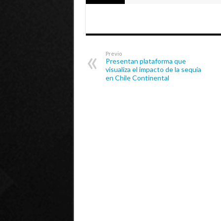
Previo
Presentan plataforma que
visualiza el impacto de la sequía
en Chile Continental