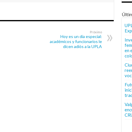
Últi
UPL
Exp
Próximo
Hoy es un día especial:
Inv
académicos y funcionarios le
fem
dicen adiós a la UPLA
en 
col
Ciu
ree
voc
Fut
inic
tra
Val
enc
CR