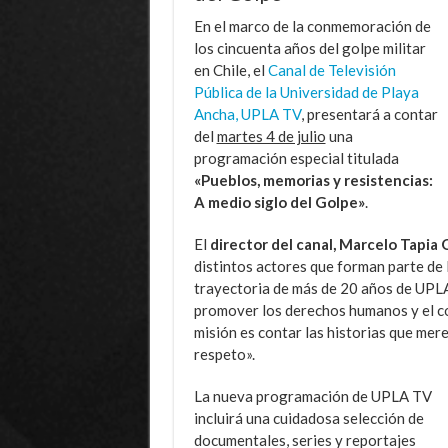
En el marco de la conmemoración de
los cincuenta años del golpe militar
en Chile, el
Canal de Televisión
Pública de la Universidad de Playa
Ancha, UPLA TV
, presentará a contar
del
martes 4 de julio
una
programación especial titulada
«Pueblos, memorias y resistencias:
A medio siglo del Golpe»
.
El
director del canal, Marcelo Tapia
distintos actores que forman parte de 
trayectoria de más de 20 años de UPLA
promover los derechos humanos y el co
misión es contar las historias que mere
respeto».
La nueva programación de UPLA TV
incluirá una cuidadosa selección de
documentales, series y reportajes