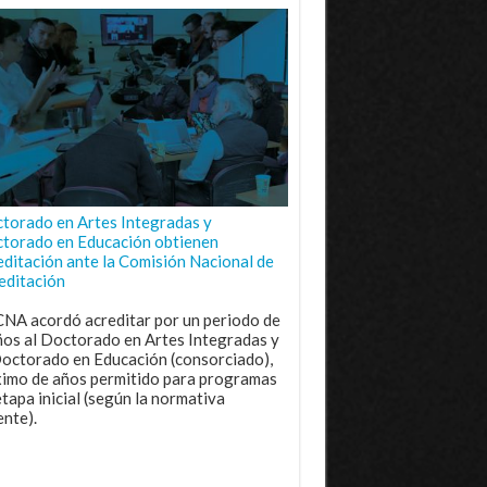
torado en Artes Integradas y
torado en Educación obtienen
editación ante la Comisión Nacional de
editación
CNA acordó acreditar por un periodo de
ños al Doctorado en Artes Integradas y
Doctorado en Educación (consorciado),
imo de años permitido para programas
etapa inicial (según la normativa
ente).