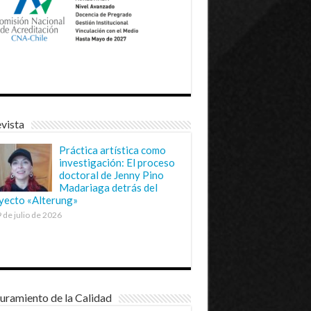
vista
Práctica artística como
investigación: El proceso
doctoral de Jenny Pino
Madariaga detrás del
yecto «Alterung»
 de julio de 2026
uramiento de la Calidad