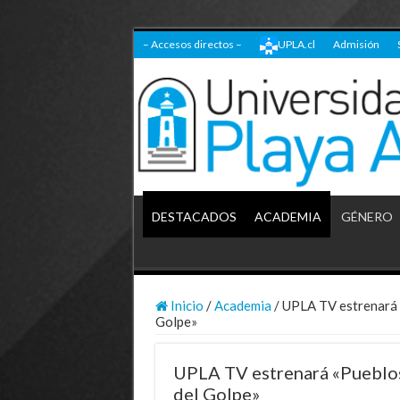
– Accesos directos –
UPLA.cl
Admisión
DESTACADOS
ACADEMIA
GÉNERO
Inicio
/
Academia
/
UPLA TV estrenará «
Golpe»
UPLA TV estrenará «Pueblos,
del Golpe»