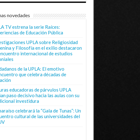
mas novedades
A TV estrena la serie Raíces:
eriencias de Educación Pública
estigaciones UPLA sobre Religiosidad
enina y Filosofía en el exilio destacaron
encuentro internacional de estudios
oniales
dadanos de la UPLA: El emotivo
ncuentro que celebra décadas de
ación
uras educadoras de párvulos UPLA
ian paso decisivo hacia las aulas con su
dicional investidura
paraíso celebrará la “Gala de Tunas”: Un
uentro cultural de las universidades del
UV