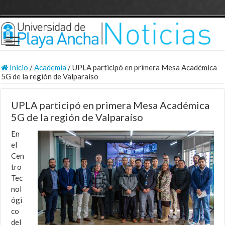
Inicio
/
Academia
/
UPLA participó en primera Mesa Académica
5G de la región de Valparaíso
UPLA participó en primera Mesa Académica
5G de la región de Valparaíso
En
el
Cen
tro
Tec
nol
ógi
co
del