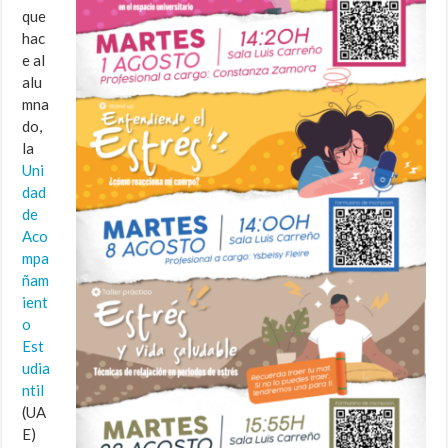
que
hac
e al
alu
mna
do,
la
Uni
dad
de
Aco
mpa
ñam
ient
o
Est
udia
ntil
(UA
E)