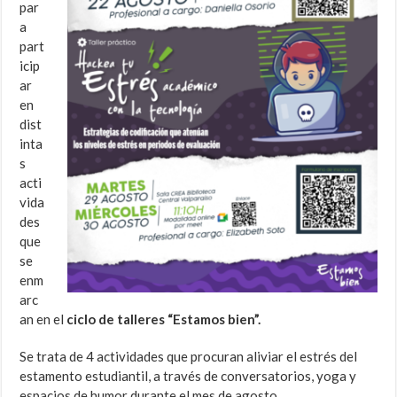
par
a
part
icip
ar
en
dist
inta
s
acti
vida
des
que
se
enm
arc
an en el
ciclo de talleres “Estamos bien”.
Se trata de 4 actividades que procuran aliviar el estrés del
estamento estudiantil, a través de conversatorios, yoga y
espacios de humor durante el mes de agosto.