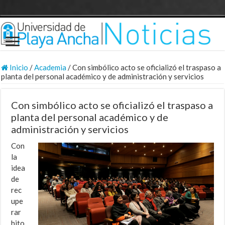
Inicio
/
Academia
/
Con simbólico acto se oficializó el traspaso a
planta del personal académico y de administración y servicios
Con simbólico acto se oficializó el traspaso a
planta del personal académico y de
administración y servicios
Con
la
idea
de
rec
upe
rar
hito