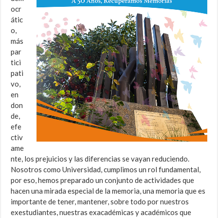
ocr
átic
o,
más
par
tici
pati
vo,
en
don
de,
efe
ctiv
ame
nte, los prejuicios y las diferencias se vayan reduciendo.
Nosotros como Universidad, cumplimos un rol fundamental,
por eso, hemos preparado un conjunto de actividades que
hacen una mirada especial de la memoria, una memoria que es
importante de tener, mantener, sobre todo por nuestros
exestudiantes, nuestras exacadémicas y académicos que