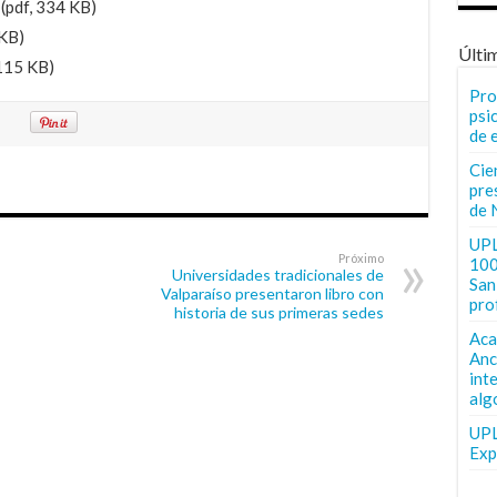
(pdf, 334 KB)
 KB)
Últi
115 KB)
Pro
psi
de 
Cie
pre
de 
UPL
Próximo
100
Universidades tradicionales de
San 
Valparaíso presentaron libro con
pro
historia de sus primeras sedes
Aca
Anc
int
alg
UPL
Exp