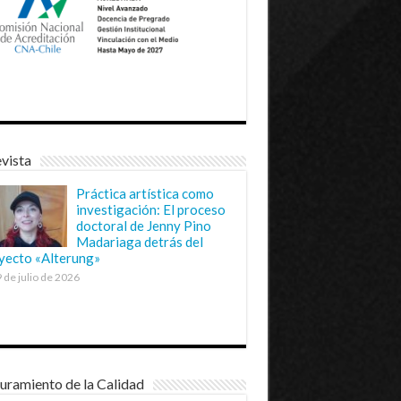
vista
Práctica artística como
investigación: El proceso
doctoral de Jenny Pino
Madariaga detrás del
yecto «Alterung»
 de julio de 2026
uramiento de la Calidad