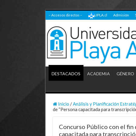
– Accesos directos –
UPLA.cl
Admisión
DESTACADOS
ACADEMIA
GÉNERO
Inicio
/
Análisis y Planificación Estraté
de “Persona capacitada para transcripción
Concurso Público con el fin 
capacitada para transcripció