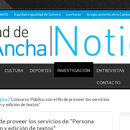
SINTE
Equidad e Igualdad de Género
Ley Karin
Aseguramiento de la Calida
CULTURA
DEPORTES
INVESTIGACIÓN
ENTREVISTAS
CONTACTO
gica
/
Concurso Público con el fin de proveer los servicios
 y edición de textos”
de proveer los servicios de “Persona
n y edición de textos”