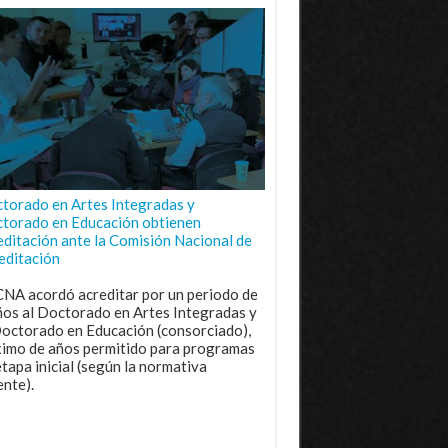
torado en Artes Integradas y
torado en Educación obtienen
editación ante la Comisión Nacional de
editación
CNA acordó acreditar por un periodo de
ños al Doctorado en Artes Integradas y
Doctorado en Educación (consorciado),
imo de años permitido para programas
etapa inicial (según la normativa
ente).