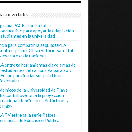
mas novedades
grama PACE impulsa taller
coeducativo para apoyar la adaptación
estudiantes en la universidad
ncia para combatir la sequía: UPLA
senta el primer Observatorio Satelital
Nieves a escala nacional
A entrega herramientas clave a más de
 estudiantes del campus Valparaíso y
Felipe para iniciar sus prácticas
fesionales
démicos de la Universidad de Playa
ha contribuyeron a la proyección
ernacional de «Cuentos Antárticos y
o más»
A TV estrena la serie Raíces:
eriencias de Educación Pública