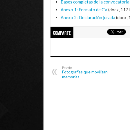
Bases completas de la convocatoria
Anexo 1: Formato de CV
(docx, 117
Anexo 2: Declaración jurada
(docx, 
Comparte
Previo
Fotografías que movilizan
memorias