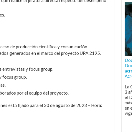
 que realice la jefatura directa respecto del desempeño
es.
oceso de producción científica y comunicación
ltados generados en el marco del proyecto UPA 2195.
Doc
Doc
 entrevistas y focus group.
acr
Acr
y focus group.
as.
La 
3 a
aborados por el equipo del proyecto.
el 
máx
iones está fijado para el 30 de agosto de 2023 – Hora:
en 
vig