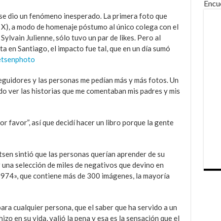
Encu
 se dio un fenómeno inesperado. La primera foto que
l X), a modo de homenaje póstumo al único colega con el
 Sylvain Julienne, sólo tuvo un par de likes. Pero al
a en Santiago, el impacto fue tal, que en un día sumó
tsenphoto
eguidores y las personas me pedían más y más fotos. Un
do ver las historias que me comentaban mis padres y mis
or favor”, así que decidí hacer un libro porque la gente
tsen sintió que las personas querían aprender de su
r una selección de miles de negativos que devino en
 1974», que contiene más de 300 imágenes, la mayoría
ara cualquier persona, que el saber que ha servido a un
zo en su vida, valió la pena y esa es la sensación que el