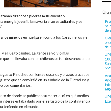
Últi
 estaban tirándose piedras mutuamente y
a energía juvenil, la mayoría eran estudiantes y se
Pro
psi
”.
de 
a los mineros en huelga en contra los Carabineros y el
Cie
pre
de 
, y el juego cambió. La gente se volvió más
UPL
n que me llevaba con los chilenos se fue desvaneciendo
100
San 
pro
Augusto Pinochet con lentes oscuros y brazos cruzados
Aca
registro que se convirtió en un símbolo de la Dictadura y
Anc
int
upo por comentarios.
alg
nto de dónde se publicaba su material ni en qué medios
UPL
u interés estaba dado por el registro de la contingencia
Exp
aba teniendo en el mundo.