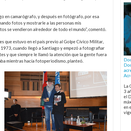
ego en camarógrafo, y después en fotógrafo, por esa
ando fotos y mostrarle a las personas mis
fotos se vendieron alrededor de todo el mundo”, comentó.
es que estuvo en el país previo al Golpe Cívico Militar,
1973, cuando llegó a Santiago y empezó a fotografiar
ntes y que siempre le llamó la atención que la gente fuera
Doc
aba mientras hacía fotoperiodismo, planteó.
Doc
acr
Acr
La 
3 a
el 
máx
en 
vig