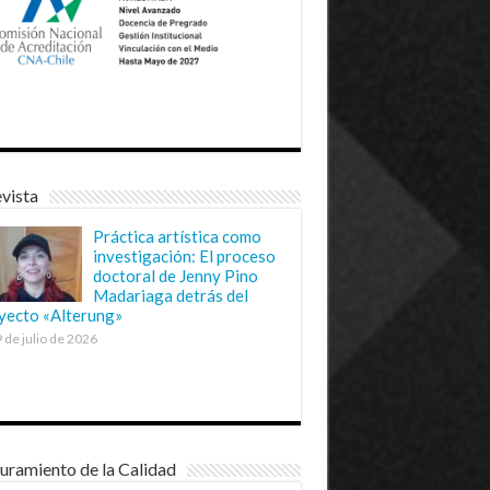
vista
Práctica artística como
investigación: El proceso
doctoral de Jenny Pino
Madariaga detrás del
yecto «Alterung»
 de julio de 2026
uramiento de la Calidad