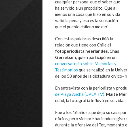
cualquier persona, que el saber que
ha servido a un propósito. Que al
menos una cosa que hizo en su vida
valió la pena y esa es la sensación
que el pueblo chileno me dio”.
Con estas palabras describió la
relación que tiene con Chile el
fotoperiodista neerlandés, Chas
Gerretsen
, quien participó en un
conversatorio sobre Memorias y
Testimonios
que se realizó en la Univ
de los 50 años de la dictadura cívico- m
En entrevista con la periodista y prod
de Playa Ancha (UPLA TV)
,
Maite Mér
edad, la fotografía influyó en su vida.
Fue a los 16 años, que dejó su casa par
oficios, pero siempre haciendo registr
durante la ofensiva del Tet, momento 