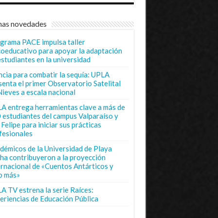
mas novedades
grama PACE impulsa taller
coeducativo para apoyar la adaptación
estudiantes en la universidad
ncia para combatir la sequía: UPLA
senta el primer Observatorio Satelital
Nieves a escala nacional
A entrega herramientas clave a más de
 estudiantes del campus Valparaíso y
Felipe para iniciar sus prácticas
fesionales
démicos de la Universidad de Playa
ha contribuyeron a la proyección
ernacional de «Cuentos Antárticos y
o más»
A TV estrena la serie Raíces:
eriencias de Educación Pública