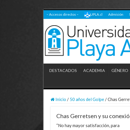
– Accesos directos –
UPLA.cl
Admisión
DESTACADOS
ACADEMIA
GÉNERO
Inicio
/
50 años del Golpe
/
Chas Gerret
Chas Gerretsen y su conexión
“No hay mayor satisfacción, para