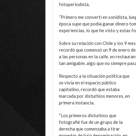
fotoperiodista.
“Primero me convertí en sonidista, lu
época supe que podía ganar dinero tom
experiencias, lo que he visto y estas 
Sobre su relación con Chile y los 9 mes
recordó que comenzó un 9 de enero de 
a las personas en la calle, en restaura
tan amigable, algo que no siempre pas
Respecto a la situación política que
se vivía en el espacio público
capitalino, recordó que estaba
marcada por disturbios menores, en
primera instancia.
“Los primeros disturbios que
fotografié fue de un grupo de la
derecha que comenzaba a tirar
monedas de baja denominación, en