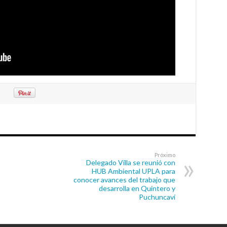
Próximo
Delegado Villa se reunió con
HUB Ambiental UPLA para
conocer avances del trabajo que
desarrolla en Quintero y
Puchuncaví