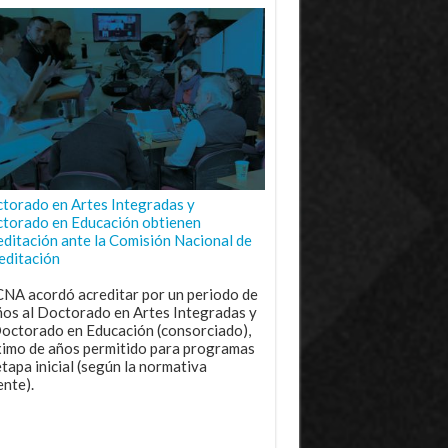
torado en Artes Integradas y
torado en Educación obtienen
editación ante la Comisión Nacional de
editación
CNA acordó acreditar por un periodo de
ños al Doctorado en Artes Integradas y
Doctorado en Educación (consorciado),
imo de años permitido para programas
etapa inicial (según la normativa
ente).