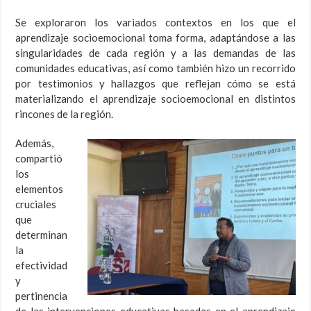
Se exploraron los variados contextos en los que el
aprendizaje socioemocional toma forma, adaptándose a las
singularidades de cada región y a las demandas de las
comunidades educativas, así como también hizo un recorrido
por testimonios y hallazgos que reflejan cómo se está
materializando el aprendizaje socioemocional en distintos
rincones de la región.
Además,
compartió
los
elementos
cruciales
que
determinan
la
efectividad
y
pertinencia
de las intervenciones educativas basadas en el aprendizaje