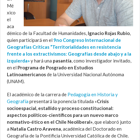
Mé
xico
el
aca
démico de la Facultad de Humanidades,
Ignacio Rojas Rubio
,
quien participará en el
9no Congreso Internacional de
Geografías Críticas “Territorialidades en resistencia
frente a los extractivismos: Geografías desde abajo y a la
izquierda»
y hará una
pasantía
, como investigador invitado,
en el
Programa de Posgrado en Estudios
Latinoamericanos
de la Universidad Nacional Autónoma
(UNAM).
El académico de la carrera de
Pedagogía en Historia y
Geografía
presentará la ponencia titulada «
Crisis
socioespacial, estallido y proceso constitucional:
aspectos políticos-científicos para un nuevo marco
normativo-ético en el Chile Neoliberal»
, que elaboró junto
a
Natalia Castro Aravena
, académica del Doctorado en
Geografía de la Pontificia Universidad Católica de de Chile.