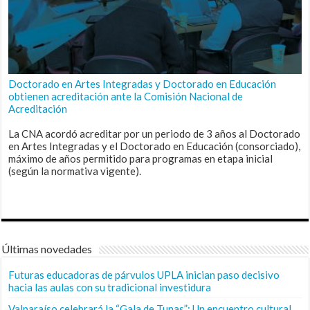
Doctorado en Artes Integradas y Doctorado en Educación
obtienen acreditación ante la Comisión Nacional de
Acreditación
La CNA acordó acreditar por un periodo de 3 años al Doctorado
en Artes Integradas y el Doctorado en Educación (consorciado),
máximo de años permitido para programas en etapa inicial
(según la normativa vigente).
Últimas novedades
Futuras educadoras de párvulos UPLA inician paso decisivo
hacia las aulas con su tradicional investidura
Valparaíso celebrará la “Gala de Tunas”: Un encuentro cultural