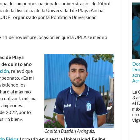
copa de campeones nacionales universitarios de fútbol
a de la disciplina de la Universidad de Playa Ancha
UDE, organizado por la Pontificia Universidad
 y 11 de noviembre, ocasión en que la UPLA se medirá
ad de Playa
Doc
 de quinto año
Doc
ción
, relevó que
acr
ampeonato. «Es mi
Acr
vistiendo los
charé al máximo
La 
3 a
 realizar la misma
el 
 campeones.
máx
de 2022, por lo
en 
 irá bien»,
vig
Capitán Bastián Aránguiz.
ón Física
formado en nuestra Universidad, Felipe