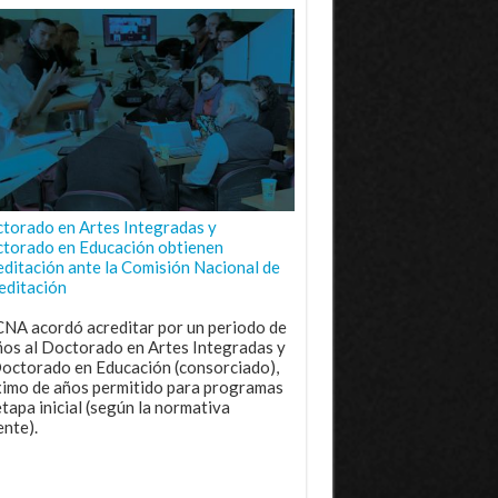
torado en Artes Integradas y
torado en Educación obtienen
editación ante la Comisión Nacional de
editación
CNA acordó acreditar por un periodo de
ños al Doctorado en Artes Integradas y
Doctorado en Educación (consorciado),
imo de años permitido para programas
etapa inicial (según la normativa
ente).