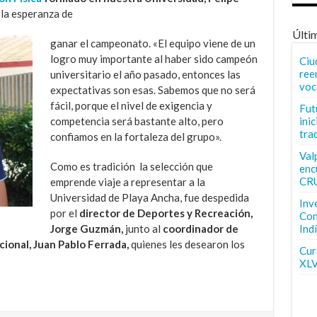
 la esperanza de
Últi
ganar el campeonato. «El equipo viene de un
logro muy importante al haber sido campeón
Ciu
ree
universitario el año pasado, entonces las
voc
expectativas son esas. Sabemos que no será
fácil, porque el nivel de exigencia y
Fut
inic
competencia será bastante alto, pero
tra
confiamos en la fortaleza del grupo».
Val
Como es tradición la selección que
enc
CR
emprende viaje a representar a la
Universidad de Playa Ancha, fue despedida
Inv
por el
director de Deportes y Recreación,
Con
Ind
Jorge Guzmán,
junto al
coordinador de
ional, Juan Pablo Ferrada,
quienes les desearon los
Curs
XLV