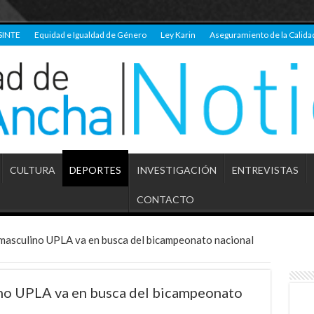
SINTE
Equidad e Igualdad de Género
Ley Karin
Aseguramiento de la Calida
CULTURA
DEPORTES
INVESTIGACIÓN
ENTREVISTAS
CONTACTO
 masculino UPLA va en busca del bicampeonato nacional
ino UPLA va en busca del bicampeonato