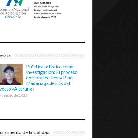
vista
Práctica artística como
investigación: El proceso
doctoral de Jenny Pino
Madariaga detrás del
yecto «Alterung»
 de julio de 2026
uramiento de la Calidad