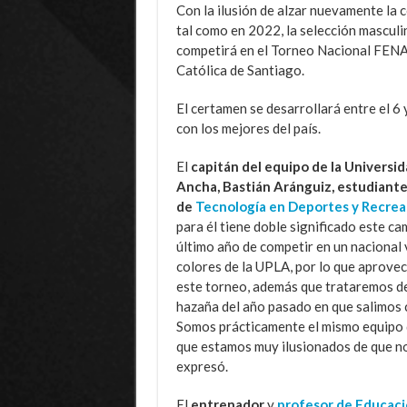
Con la ilusión de alzar nuevamente la 
tal como en 2022, la selección masculin
competirá en el Torneo Nacional FENA
Católica de Santiago.
El certamen se desarrollará entre el 6
con los mejores del país.
El
capitán del equipo de la Universid
Ancha, Bastián Aránguiz, estudiante
de
Tecnología en Deportes y Recrea
para él tiene doble significado este c
último año de competir en un nacional 
colores de la UPLA, por lo que aprove
este torneo, además que trataremos de
hazaña del año pasado en que salimos
Somos prácticamente el mismo equipo 
que estamos muy ilusionados de que nos
expresó.
El
entrenador
y
profesor de Educaci