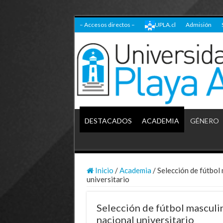
– Accesos directos –
UPLA.cl
Admisión
DESTACADOS
ACADEMIA
GÉNERO
Inicio
/
Academia
/
Selección de fútbol
universitario
Selección de fútbol mascul
nacional universitario