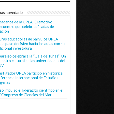
mas novedades
dadanos de la UPLA: El emotivo
ncuentro que celebra décadas de
ación
uras educadoras de párvulos UPLA
ian paso decisivo hacia las aulas con su
dicional investidura
paraíso celebrará la “Gala de Tunas”: Un
uentro cultural de las universidades del
UV
estigador UPLA participó en histórica
ferencia Internacional de Estudios
ígenas
o impulsó el liderazgo científico en el
 Congreso de Ciencias del Mar