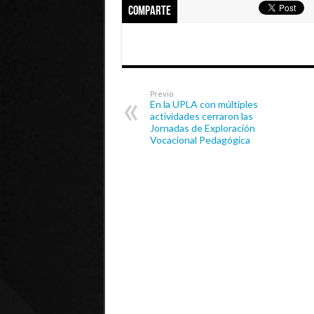
Comparte
Previo
En la UPLA con múltiples
actividades cerraron las
Jornadas de Exploración
Vocacional Pedagógica