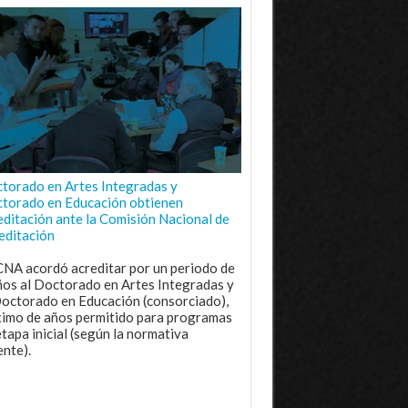
torado en Artes Integradas y
torado en Educación obtienen
editación ante la Comisión Nacional de
editación
CNA acordó acreditar por un periodo de
ños al Doctorado en Artes Integradas y
Doctorado en Educación (consorciado),
imo de años permitido para programas
etapa inicial (según la normativa
ente).