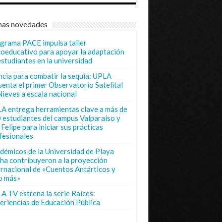
mas novedades
grama PACE impulsa taller
coeducativo para apoyar la adaptación
estudiantes en la universidad
ncia para combatir la sequía: UPLA
senta el primer Observatorio Satelital
Nieves a escala nacional
A entrega herramientas clave a más de
 estudiantes del campus Valparaíso y
Felipe para iniciar sus prácticas
fesionales
démicos de la Universidad de Playa
ha contribuyeron a la proyección
ernacional de «Cuentos Antárticos y
o más»
A TV estrena la serie Raíces:
eriencias de Educación Pública