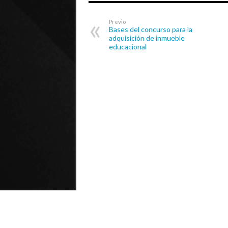
Previo
Bases del concurso para la
adquisición de inmueble
educacional
© Universidad de Playa Ancha