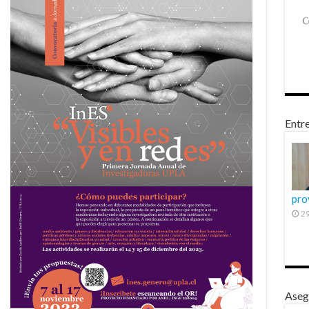
Entre
pro
29
Aseg