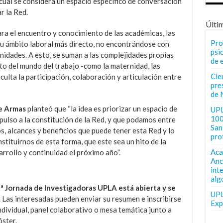
o cual se considera un espacio específico de conversación
r la Red.
Últi
ara el encuentro y conocimiento de las académicas, las
Pro
su ámbito laboral más directo, no encontrándose con
psi
nidades. A esto, se suman a las complejidades propias
de 
to del mundo del trabajo -como la maternidad, las
Cie
iculta la participación, colaboración y articulación entre
pre
de 
e Armas
planteó que “la idea es priorizar un espacio de
UPL
100
pulso a la constitución de la Red, y que podamos entre
San 
, alcances y beneficios que puede tener esta Red y lo
pro
stituirnos de esta forma, que este sea un hito de la
Aca
arrollo y continuidad el próximo año”.
Anc
int
alg
ª Jornada de Investigadoras UPLA
está abierta y se
UPL
. Las interesadas pueden enviar su resumen e inscribirse
Exp
ndividual, panel colaborativo o mesa temática junto a
óster.