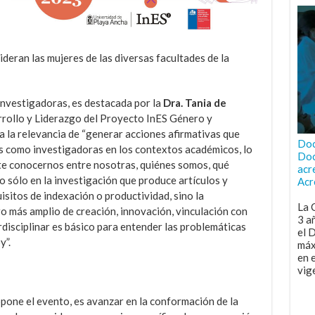
ideran las mujeres de las diversas facultades de la
 investigadoras, es destacada por la
Dra. Tania de
rrollo y Liderazgo del Proyecto InES Género y
ca la relevancia de “generar acciones afirmativas que
Doc
res como investigadoras en los contextos académicos, lo
Doc
te conocernos entre nosotras, quiénes somos, qué
acr
 sólo en la investigación que produce artículos y
Acr
isitos de indexación o productividad, sino la
La 
o más amplio de creación, innovación, vinculación con
3 a
erdisciplinar es básico para entender las problemáticas
el 
y”.
máx
en 
vig
pone el evento, es avanzar en la conformación de la