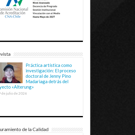
vista
Práctica artística como
investigación: El proceso
doctoral de Jenny Pino
Madariaga detrás del
yecto «Alterung»
 de julio de 2026
uramiento de la Calidad