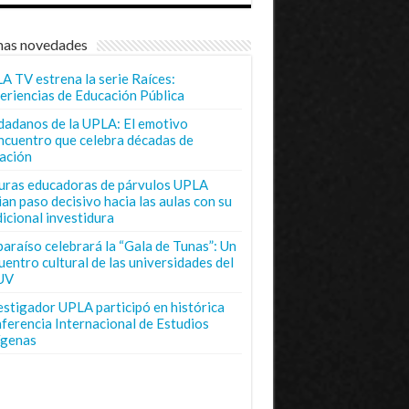
mas novedades
A TV estrena la serie Raíces:
eriencias de Educación Pública
dadanos de la UPLA: El emotivo
ncuentro que celebra décadas de
ación
uras educadoras de párvulos UPLA
ian paso decisivo hacia las aulas con su
dicional investidura
paraíso celebrará la “Gala de Tunas”: Un
uentro cultural de las universidades del
UV
estigador UPLA participó en histórica
ferencia Internacional de Estudios
ígenas