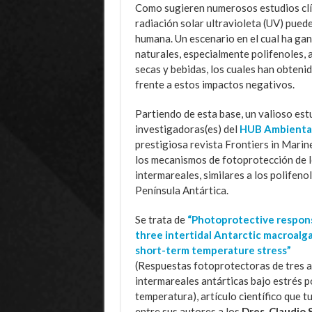
Como sugieren numerosos estudios clíni
radiación solar ultravioleta (UV) pued
humana. Un escenario en el cual ha ga
naturales, especialmente polifenoles,
secas y bebidas, los cuales han obten
frente a estos impactos negativos.
Partiendo de esta base, un valioso est
investigadoras(es) del
HUB Ambiental 
prestigiosa revista Frontiers in Marine
los mecanismos de fotoprotección de 
intermareales, similares a los polifen
Península Antártica.
Se trata de
“Photoprotective respon
three intertidal Antarctic macroalg
short-term temperature stress”
(Respuestas fotoprotectoras de tres a
intermareales antárticas bajo estrés p
temperatura), artículo científico que t
entre sus autores a los
Dres. Claudio 