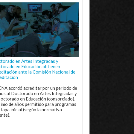
torado en Artes Integradas y
torado en Educación obtienen
editación ante la Comisión Nacional de
editación
CNA acordó acreditar por un periodo de
ños al Doctorado en Artes Integradas y
Doctorado en Educación (consorciado),
imo de años permitido para programas
etapa inicial (según la normativa
ente).