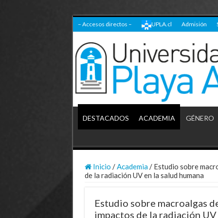
– Accesos directos –
UPLA.cl
Admisión
DESTACADOS
ACADEMIA
GÉNERO
Inicio
/
Academia
/
Estudio sobre macro
de la radiación UV en la salud humana
Estudio sobre macroalgas de 
impactos de la radiación UV