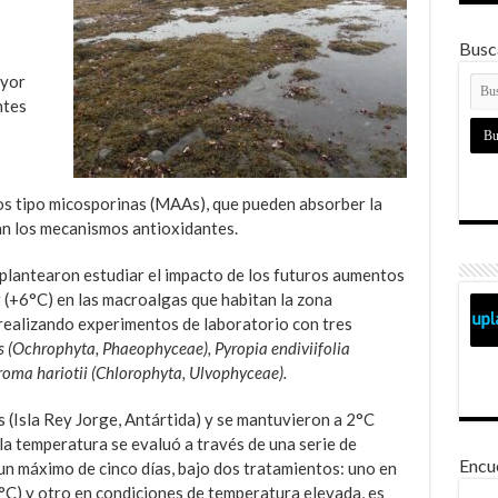
Busca
ayor
ntes
s tipo micosporinas (MAAs), que pueden absorber la
an los mecanismos antioxidantes.
 plantearon estudiar el impacto de los futuros aumentos
r (+6°C) en las macroalgas que habitan la zona
 realizando experimentos de laboratorio con tres
s (Ochrophyta, Phaeophyceae), Pyropia endiviifolia
oma hariotii (Chlorophyta, Ulvophyceae).
 (Isla Rey Jorge, Antártida) y se mantuvieron a 2°C
 la temperatura se evaluó a través de una serie de
Encu
un máximo de cinco días, bajo dos tratamientos: uno en
°C) y otro en condiciones de temperatura elevada, es