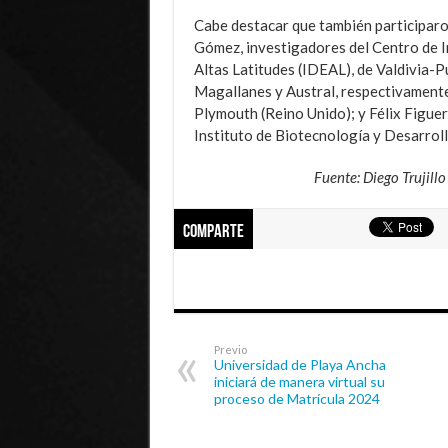
Cabe destacar que también participar
Gómez, investigadores del Centro de 
Altas Latitudes (IDEAL), de Valdivia-P
Magallanes y Austral, respectivamente
Plymouth (Reino Unido); y Félix Figue
Instituto de Biotecnología y Desarroll
Fuente: Diego Trujill
Comparte
Previo
Universidad de Playa Ancha
iniciará de manera virtual su
proceso de Matrícula 2024