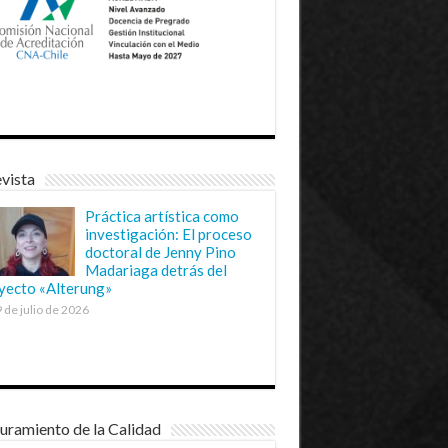
vista
Práctica artística como
investigación: El proceso
doctoral de Jenny Pino
Madariaga detrás del
yecto «Alterung»
 de julio de 2026
uramiento de la Calidad