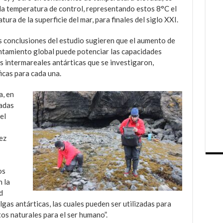
la temperatura de control, representando estos 8°C el
ra de la superficie del mar, para finales del siglo XXI.
as conclusiones del estudio sugieren que el aumento de
entamiento global puede potenciar las capacidades
s intermareales antárticas que se investigaron,
cas para cada una.
a, en
adas
el
ez
os
 la
d
gas antárticas, las cuales pueden ser utilizadas para
os naturales para el ser humano”.