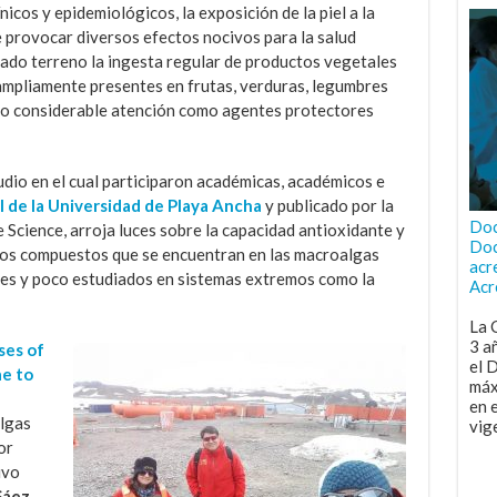
cos y epidemiológicos, la exposición de la piel a la
e provocar diversos efectos nocivos para la salud
nado terreno la ingesta regular de productos vegetales
 ampliamente presentes en frutas, verduras, legumbres
ido considerable atención como agentes protectores
udio en el cual participaron académicas, académicos e
de la Universidad de Playa Ancha
y publicado por la
Doc
 Science, arroja luces sobre la capacidad antioxidante y
Doc
los compuestos que se encuentran en las macroalgas
acr
oles y poco estudiados en sistemas extremos como la
Acr
La 
3 a
ses of
el 
ae to
máx
en 
lgas
vig
or
uvo
Sáez,