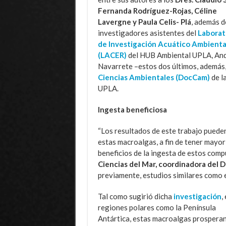
Fernanda Rodríguez-Rojas, Céline
Lavergne y Paula Celis- Plá
, además d
investigadores asistentes del
Laborat
de Investigación Acuático Ambienta
(LACER)
del HUB Ambiental UPLA, And
Navarrete –estos dos últimos, además,
Ciencias Ambientales (DocCam)
de l
UPLA.
Ingesta beneficiosa
“Los resultados de este trabajo pueden
estas macroalgas, a fin de tener mayor
beneficios de la ingesta de estos compu
Ciencias del Mar, coordinadora del
previamente, estudios similares como 
Tal como sugirió dicha
investigación
,
regiones polares como la Península
Antártica, estas macroalgas prosperan