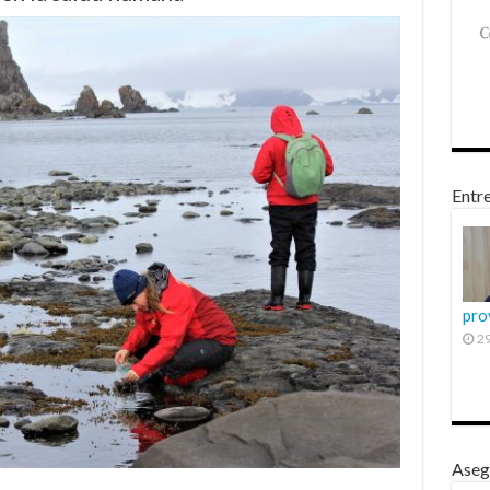
Entre
pro
29
Aseg