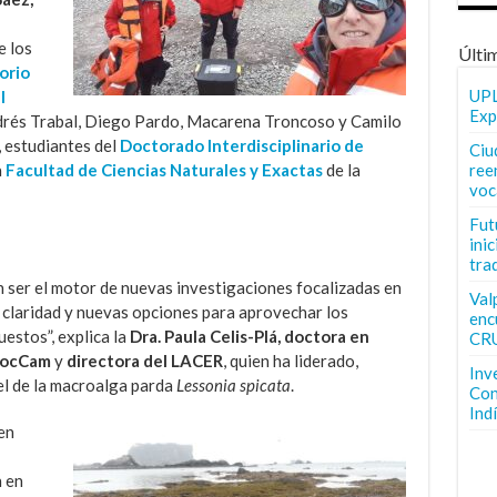
e los
Últi
orio
UPL
l
Exp
rés Trabal, Diego Pardo, Macarena Troncoso y Camilo
 estudiantes del
Doctorado Interdisciplinario de
Ciu
ree
a
Facultad de Ciencias Naturales y Exactas
de la
voc
Fut
inic
tra
 ser el motor de nuevas investigaciones focalizadas en
Val
 claridad y nuevas opciones para aprovechar los
enc
estos”, explica la
Dra. Paula Celis-Plá, doctora en
CR
 DocCam
y
directora del LACER
, quien ha liderado,
Inv
el de la macroalga parda
Lessonia spicata
.
Con
Ind
 en
 en