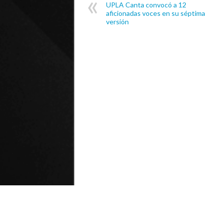
UPLA Canta convocó a 12
aficionadas voces en su séptima
versión
© Universidad de Playa Ancha