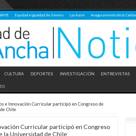
SINTE
Equidad e Igualdad de Género
Ley Karin
Aseguramiento de la Calida
CULTURA
DEPORTES
INVESTIGACIÓN
ENTREVISTAS
TO
os e Innovación Curricular participó en Congreso de
de Chile
ovación Curricular participó en Congreso
 la Universidad de Chile