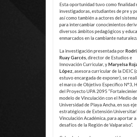
Esta oportunidad tuvo como finalidad 
investigadoras, estudiantes de pre y p
así como también a actores del sistem
para intercambiar conocimientos derivad
diversos ámbitos pedagógicos y educati
enmarcados en la cambiante naturaleza
La investigación presentada por
Rodr
Ruay Garcés
, director de Estudios e
Innovación Curricular, y
Maryelsa Roj
López
, asesora curricular de la DEIC (
estuvo encargada de exponer), se real
el marco de Objetivo Específico N°3, H
del Proyecto UPA 2095
“Fortalecimien
modelo de Vinculación con el Medio de
Universidad de Playa Ancha, en sus eje
estratégicos de Extensión Universitar
Vinculación Académica, para aportar a
desafíos de la Región de Valparaíso”.