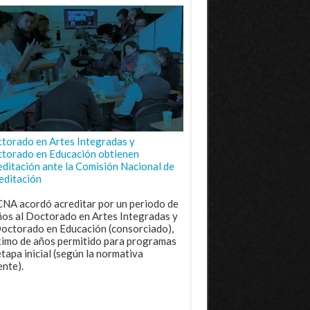
torado en Artes Integradas y
torado en Educación obtienen
editación ante la Comisión Nacional de
editación
CNA acordó acreditar por un periodo de
ños al Doctorado en Artes Integradas y
Doctorado en Educación (consorciado),
imo de años permitido para programas
etapa inicial (según la normativa
ente).