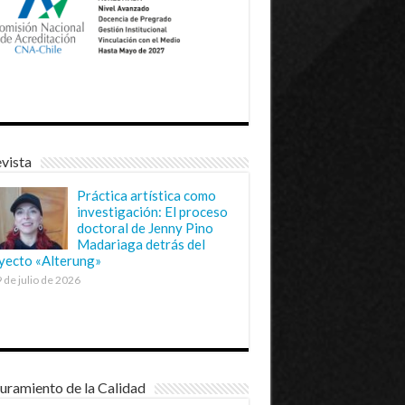
vista
Práctica artística como
investigación: El proceso
doctoral de Jenny Pino
Madariaga detrás del
yecto «Alterung»
 de julio de 2026
uramiento de la Calidad