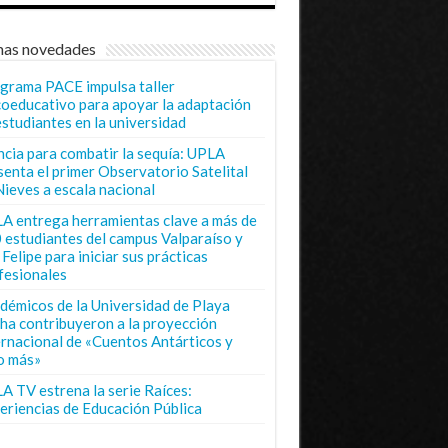
mas novedades
grama PACE impulsa taller
coeducativo para apoyar la adaptación
estudiantes en la universidad
ncia para combatir la sequía: UPLA
senta el primer Observatorio Satelital
Nieves a escala nacional
A entrega herramientas clave a más de
 estudiantes del campus Valparaíso y
Felipe para iniciar sus prácticas
fesionales
démicos de la Universidad de Playa
ha contribuyeron a la proyección
ernacional de «Cuentos Antárticos y
o más»
A TV estrena la serie Raíces:
eriencias de Educación Pública