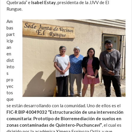
Quebrada” e
Isabel Estay
, presidenta de la JJVV de El
Rungue.
Am
bas
part
icip
an
en
dist
into
s
pro
yec
tos
que
se están desarrollando con la comunidad. Uno de ellos es el
FIC-R BIP 40049032 “Estructuración de una intervención
comunitaria: Prototipo de Biorremediación de suelos en
zonas contaminadas de Quintero-Puchuncaví”
, el cual es
dirigido por la académica Ximena Espinoza Ortiz, y que