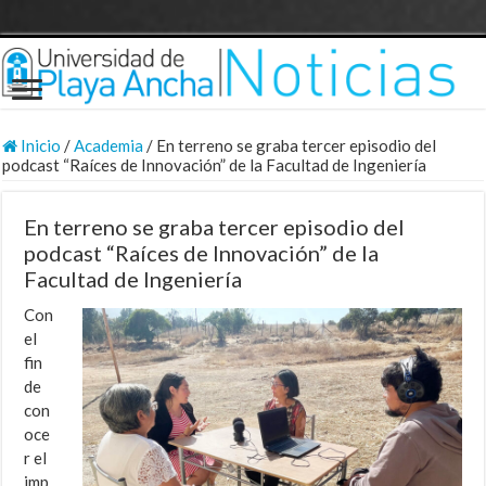
Inicio
/
Academia
/
En terreno se graba tercer episodio del
podcast “Raíces de Innovación” de la Facultad de Ingeniería
En terreno se graba tercer episodio del
podcast “Raíces de Innovación” de la
Facultad de Ingeniería
Con
el
fin
de
con
oce
r el
imp