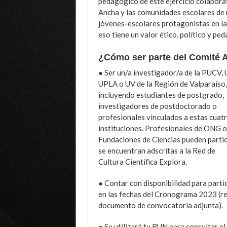
pedagógico de este ejercicio colaborat
Ancha y las comunidades escolares de n
jóvenes-escolares protagonistas en la
eso tiene un valor ético, político y ped
¿Cómo ser parte del Comité 
● Ser un/a investigador/a de la PUCV,
UPLA o UV de la Región de Valparaíso,
incluyendo estudiantes de postgrado,
investigadores de postdoctorado o
profesionales vinculados a estas cuat
instituciones. Profesionales de ONG o
Fundaciones de Ciencias pueden partic
se encuentran adscritas a la Red de
Cultura Científica Explora.
● Contar con disponibilidad para parti
en las fechas del Cronograma 2023 (re
documento de convocatoria adjunta).
● Se utilizará tu RUN para consultar el