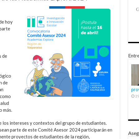
de hoy
 parte
s
Entre
s de
lógico
n de
an
pro
s como
29
salud
o más.
e los intereses y contextos del grupo de estudiantes.
e sean parte de este Comité Asesor 2024 participarán en
Aseg
mente proyectos de estudiantes de la región,