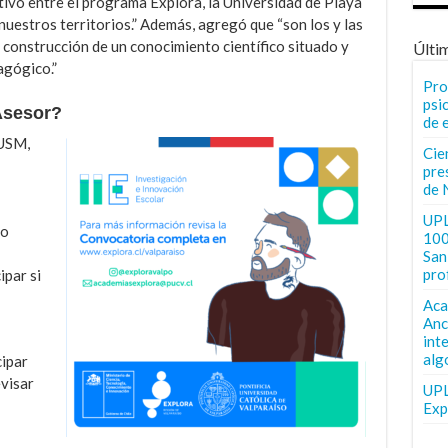
ivo entre el programa Explora, la Universidad de Playa
uestros territorios.” Además, agregó que “son los y las
 construcción de un conocimiento científico situado y
Últi
agógico.”
Pro
psi
Asesor?
de 
 USM,
Cie
pre
de 
UPL
ro
100
San 
pro
ipar si
Aca
Anc
int
alg
cipar
visar
UPL
Exp