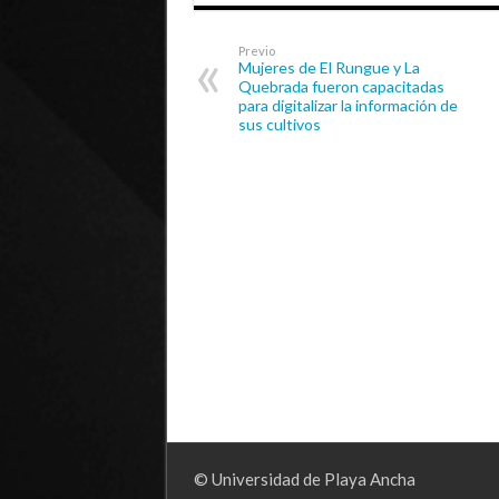
Previo
Mujeres de El Rungue y La
Quebrada fueron capacitadas
para digitalizar la información de
sus cultivos
© Universidad de Playa Ancha