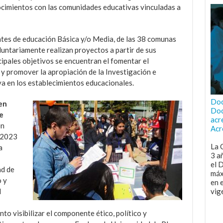
cimientos con las comunidades educativas vinculadas a
tes de educación Básica y/o Media, de las 38 comunas
luntariamente realizan proyectos a partir de sus
cipales objetivos se encuentran el fomentar el
 y promover la apropiación de la Investigación e
a en los establecimientos educacionales.
Doc
en
Doc
e
acr
en
Acr
l 2023
La 
a
3 a
el 
ad de
máx
o y
en 
l
vig
to visibilizar el componente ético, político y