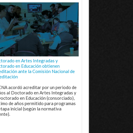
torado en Artes Integradas y
torado en Educación obtienen
editación ante la Comisión Nacional de
editación
CNA acordó acreditar por un periodo de
ños al Doctorado en Artes Integradas y
Doctorado en Educación (consorciado),
imo de años permitido para programas
etapa inicial (según la normativa
ente).