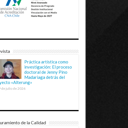
vista
Práctica artística como
investigación: El proceso
doctoral de Jenny Pino
Madariaga detrás del
yecto «Alterung»
 de julio de 2026
uramiento de la Calidad