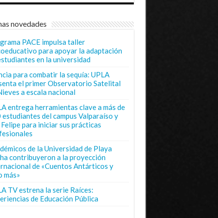
mas novedades
grama PACE impulsa taller
coeducativo para apoyar la adaptación
estudiantes en la universidad
ncia para combatir la sequía: UPLA
senta el primer Observatorio Satelital
Nieves a escala nacional
A entrega herramientas clave a más de
 estudiantes del campus Valparaíso y
Felipe para iniciar sus prácticas
fesionales
démicos de la Universidad de Playa
ha contribuyeron a la proyección
ernacional de «Cuentos Antárticos y
o más»
A TV estrena la serie Raíces:
eriencias de Educación Pública