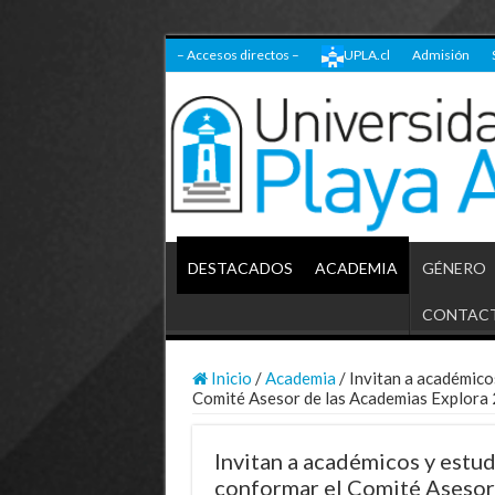
– Accesos directos –
UPLA.cl
Admisión
DESTACADOS
ACADEMIA
GÉNERO
CONTAC
Inicio
/
Academia
/
Invitan a académico
Comité Asesor de las Academias Explora
Invitan a académicos y estu
conformar el Comité Asesor