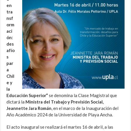
en
tra
nsf
orm
aci
ón:
des
afío
s
par
a
Chil
e y
la
Educación Superior”
se denomina la Clase Magistral que
dictará la
Ministra del Trabajo y Previsión Social,
Jeannette Jara Román
, en el marco de la Inauguración del
Año Académico 2024 de la Universidad de Playa Ancha.
El acto inaugural se realizará el martes 16 de abril, a las