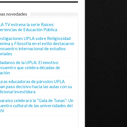
mas novedades
A TV estrena la serie Raíces:
eriencias de Educación Pública
estigaciones UPLA sobre Religiosidad
enina y Filosofía en el exilio destacaron
encuentro internacional de estudios
oniales
dadanos de la UPLA: El emotivo
ncuentro que celebra décadas de
ación
uras educadoras de párvulos UPLA
ian paso decisivo hacia las aulas con su
dicional investidura
paraíso celebrará la “Gala de Tunas”: Un
uentro cultural de las universidades del
UV