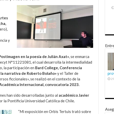
Artes
cha,
ero),
encia y
Entre
Postimagen en la poesía de Julián Axat»
, se enmarca
ecyt N°11221081, el cual desarrolla la intermedialidad
to, la participación en
Bard College, Conferencia
la narrativa de Roberto Bolaño»
y el Taller de
pro
rsos ficcionales», se realizó en el contexto de la
29
Académica Internacional, convocatoria 2023.
nes han sido desarrolladas junto al
académico Javier
or la Pontificia Universidad Católica de Chile.
Aseg
“Mi exposición en Orbis Tertuis trató sobre