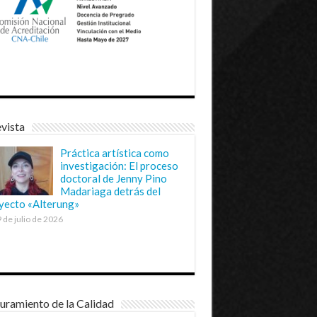
vista
Práctica artística como
investigación: El proceso
doctoral de Jenny Pino
Madariaga detrás del
yecto «Alterung»
 de julio de 2026
uramiento de la Calidad