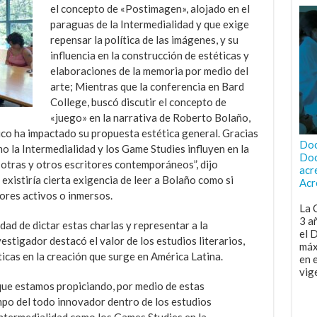
el concepto de «Postimagen», alojado en el
paraguas de la Intermedialidad y que exige
repensar la política de las imágenes, y su
influencia en la construcción de estéticas y
elaboraciones de la memoria por medio del
arte; Mientras que la conferencia en Bard
College, buscó discutir el concepto de
«juego» en la narrativa de Roberto Bolaño,
ico ha impactado su propuesta estética general. Gracias
Doc
o la Intermedialidad y los Game Studies influyen en la
Doc
n otras y otros escritores contemporáneos”, dijo
acr
 existiría cierta exigencia de leer a Bolaño como si
Acr
ores activos o inmersos.
La 
3 a
lidad de dictar estas charlas y representar a la
el 
stigador destacó el valor de los estudios literarios,
máx
ticas en la creación que surge en América Latina.
en 
vig
que estamos propiciando, por medio de estas
mpo del todo innovador dentro de los estudios
 intermedialidad como los Games Studies en la