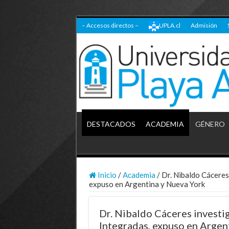
– Accesos directos –
UPLA.cl
Admisión
DESTACADOS
ACADEMIA
GÉNERO
Inicio
/
Academia
/
Dr. Nibaldo Cáceres
expuso en Argentina y Nueva York
Dr. Nibaldo Cáceres invest
Integradas, expuso en Argen