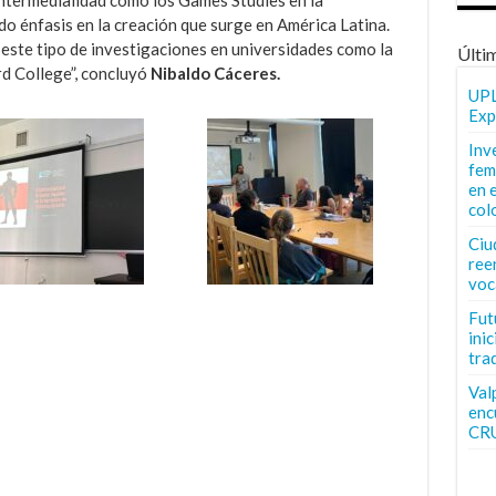
ndo énfasis en la creación que surge en América Latina.
 este tipo de investigaciones en universidades como la
Últi
d College”, concluyó
Nibaldo Cáceres.
UPL
Exp
Inv
fem
en 
col
Ciu
ree
voc
Fut
inic
tra
Val
enc
CR