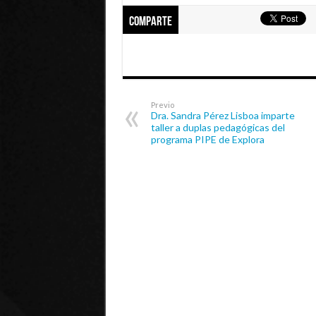
Comparte
Previo
Dra. Sandra Pérez Lisboa imparte
taller a duplas pedagógicas del
programa PIPE de Explora