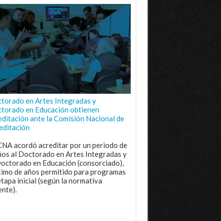
torado en Artes Integradas y
torado en Educación obtienen
editación ante la Comisión Nacional de
editación
CNA acordó acreditar por un periodo de
ños al Doctorado en Artes Integradas y
Doctorado en Educación (consorciado),
imo de años permitido para programas
etapa inicial (según la normativa
ente).