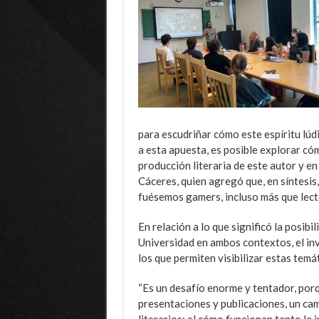
para escudriñar cómo este espíritu lúd
a esta apuesta, es posible explorar cóm
producción literaria de este autor y e
Cáceres, quien agregó que, en síntesis,
fuésemos gamers, incluso más que lect
En relación a lo que significó la posibi
Universidad en ambos contextos, el inve
los que permiten visibilizar estas temá
“Es un desafío enorme y tentador, por
presentaciones y publicaciones, un ca
literarios: el cómo funcionan tanto la