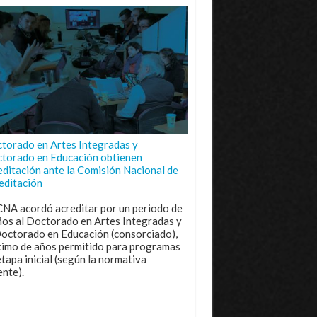
torado en Artes Integradas y
torado en Educación obtienen
editación ante la Comisión Nacional de
editación
CNA acordó acreditar por un periodo de
ños al Doctorado en Artes Integradas y
Doctorado en Educación (consorciado),
imo de años permitido para programas
etapa inicial (según la normativa
ente).