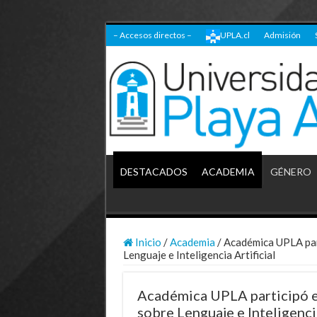
– Accesos directos –
UPLA.cl
Admisión
DESTACADOS
ACADEMIA
GÉNERO
Inicio
/
Academia
/
Académica UPLA par
Lenguaje e Inteligencia Artificial
Académica UPLA participó e
sobre Lenguaje e Inteligencia