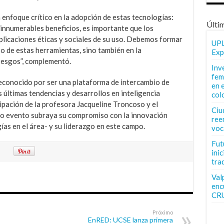
 enfoque crítico en la adopción de estas tecnologías:
Últi
ce innumerables beneficios, es importante que los
plicaciones éticas y sociales de su uso. Debemos formar
UPL
so de estas herramientas, sino también en la
Exp
 sesgos”, complementó.
Inv
fem
econocido por ser una plataforma de intercambio de
en 
 últimas tendencias y desarrollos en inteligencia
col
icipación de la profesora Jacqueline Troncoso y el
Ciu
so evento subraya su compromiso con la innovación
ree
ías en el área- y su liderazgo en este campo.
voc
Fut
inic
tra
Val
enc
CR
Próximo
EnRED: UCSE lanza primera