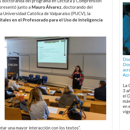
es doctoranda del programa en Lectura y Comprensión
 presentó junto a
Mauro Álvarez
, doctorando del
a Universidad Católica de Valparaíso (PUCV), la
ales en el Profesorado para el Uso de Inteligencia
Doc
Doc
acr
Acr
La 
3 a
el 
máx
en 
vig
ntar una mayor interacción con los textos”.