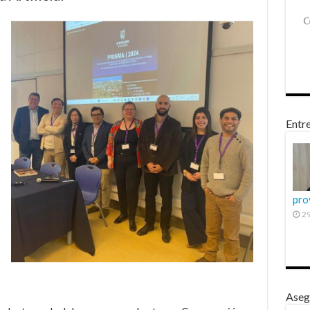
Entre
pro
29
Aseg