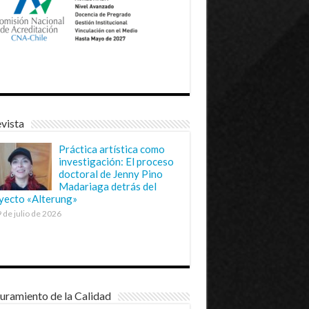
vista
Práctica artística como
investigación: El proceso
doctoral de Jenny Pino
Madariaga detrás del
yecto «Alterung»
 de julio de 2026
uramiento de la Calidad