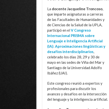
La
docente Jacqueline Troncoso
,
que imparte asignaturas a carreras
de las Facultades de Humanidades y
de Ciencias de la Salud de la UPLA,
participó en el
V Congreso
Internacional PRISMA sobre
Lenguaje e Inteligencia Artificial
(IA): Aproximaciones lingüísticas y
desafíos interdisciplinarios
,
celebrado los días 28, 29 y 30 de
mayo en las sedes de Viña del Mar y
Santiago de la Universidad Adolfo
Ibáñez (UAI).
Este congreso reunió a expertos y
profesionales para discutir los
avances y desafíos en la intersección
del lenguaje y la inteligencia artificial.