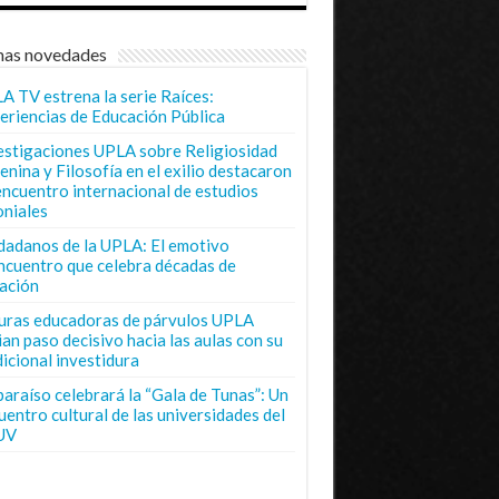
mas novedades
A TV estrena la serie Raíces:
eriencias de Educación Pública
estigaciones UPLA sobre Religiosidad
enina y Filosofía en el exilio destacaron
encuentro internacional de estudios
oniales
dadanos de la UPLA: El emotivo
ncuentro que celebra décadas de
ación
uras educadoras de párvulos UPLA
ian paso decisivo hacia las aulas con su
dicional investidura
paraíso celebrará la “Gala de Tunas”: Un
uentro cultural de las universidades del
UV