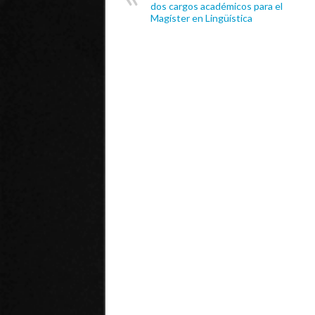
dos cargos académicos para el
Magíster en Lingüística