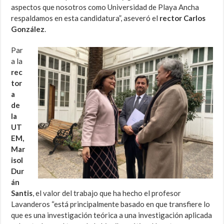
aspectos que nosotros como Universidad de Playa Ancha
respaldamos en esta candidatura”, aseveró el
rector Carlos
González
.
Par
a la
rec
tor
a
de
la
UT
EM,
Mar
isol
Dur
án
Santis
, el valor del trabajo que ha hecho el profesor
Lavanderos “está principalmente basado en que transfiere lo
que es una investigación teórica a una investigación aplicada