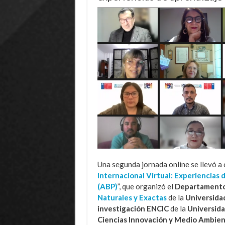
Una segunda jornada online se llevó a 
Internacional Virtual: Experiencia
(ABP)
”, que organizó el
Departamento 
Naturales y Exactas
de la
Universida
investigación ENCIC
de la
Universid
Ciencias Innovación y Medio Ambie