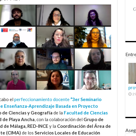
Entre
pro
29
cabo el
perfeccionamiento docente
“3er Seminario
s de Enseñanza-Aprendizaje Basada en Proyecto
de Ciencias y Geografía
de la
Facultad de Ciencias
d de Playa Ancha
, con la colaboración del
Grupo de
ad de Málaga
,
RED-INCE
y la
Coordinación del Área de
Aseg
nte (CIMA)
de los
Servicios Locales de Educación