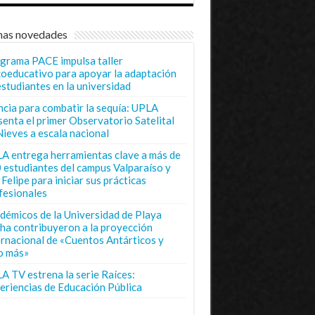
mas novedades
grama PACE impulsa taller
coeducativo para apoyar la adaptación
estudiantes en la universidad
ncia para combatir la sequía: UPLA
senta el primer Observatorio Satelital
Nieves a escala nacional
A entrega herramientas clave a más de
 estudiantes del campus Valparaíso y
Felipe para iniciar sus prácticas
fesionales
démicos de la Universidad de Playa
ha contribuyeron a la proyección
ernacional de «Cuentos Antárticos y
o más»
A TV estrena la serie Raíces:
eriencias de Educación Pública