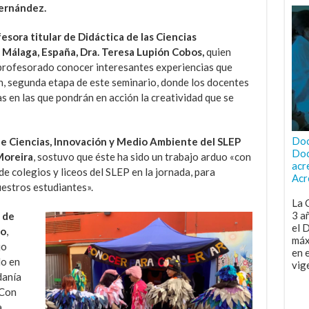
Fernández.
esora titular de Didáctica de las Ciencias
 Málaga, España, Dra. Teresa Lupión Cobos,
quien
l profesorado conocer interesantes experiencias que
n, segunda etapa de este seminario, donde los docentes
 en las que pondrán en acción la creatividad que se
Doc
de Ciencias, Innovación y Medio Ambiente del SLEP
Doc
Moreira
, sostuvo que éste ha sido un trabajo arduo «con
acr
e colegios y liceos del SLEP en la jornada, para
Acr
uestros estudiantes».
La 
3 a
 de
el 
vo
,
máx
jo
en 
do en
vig
danía
 Con
a