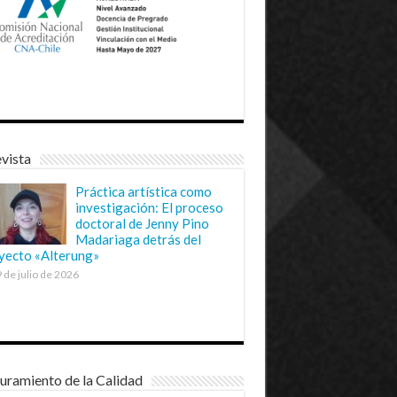
vista
Práctica artística como
investigación: El proceso
doctoral de Jenny Pino
Madariaga detrás del
yecto «Alterung»
 de julio de 2026
uramiento de la Calidad