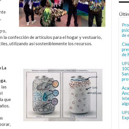
nte
Últi
,
Pro
psi
gro,
de 
n la confección de artículos para el hogar y vestuario,
les, utilizando así sosteniblemente los recursos.
Cie
pre
de 
UPL
 La
100
San 
pro
aga
,
 las
Aca
Anc
el
int
la que
alg
años.
UPL
Exp
as
borar,