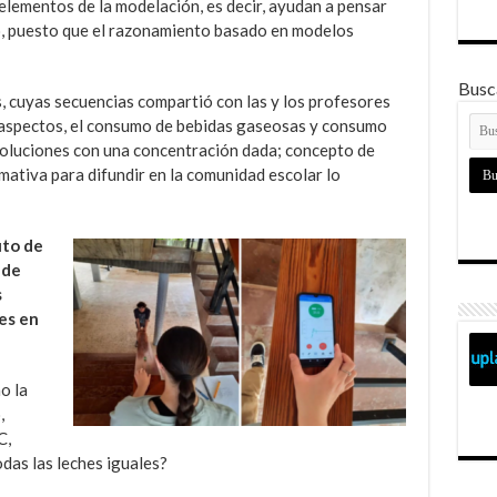
elementos de la modelación, es decir, ayudan a pensar
o, puesto que el razonamiento basado en modelos
Busca
, cuyas secuencias compartió con las y los profesores
 aspectos, el consumo de bebidas gaseosas y consumo
soluciones con una concentración dada; concepto de
ativa para difundir en la comunidad escolar lo
uto de
 de
s
es en
o la
,
C,
odas las leches iguales?