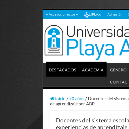
– Accesos directos –
UPLA.cl
Admisión
DESTACADOS
ACADEMIA
GÉNERO
CONTAC
Inicio
/
70 años
/
Docentes del sistema 
de aprendizaje por ABP
Docentes del sistema escola
experiencias de aprendizaje