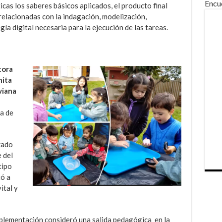
Encu
cas los saberes básicos aplicados, el producto final
elacionadas con la indagación, modelización,
a digital necesaria para la ejecución de las tareas.
tora
nita
viana
a de
zado
e del
tipo
tó a
ital y
mplementación consideró una salida pedagógica en la