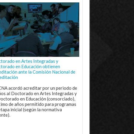
torado en Artes Integradas y
torado en Educación obtienen
editación ante la Comisión Nacional de
editación
CNA acordó acreditar por un periodo de
ños al Doctorado en Artes Integradas y
Doctorado en Educación (consorciado),
imo de años permitido para programas
etapa inicial (según la normativa
ente).