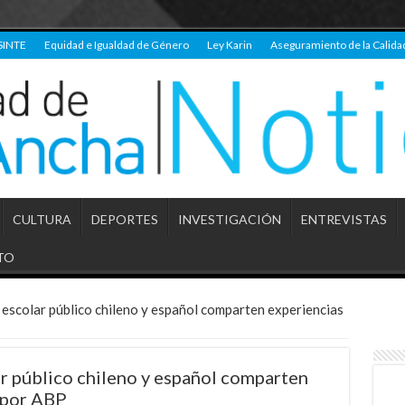
SINTE
Equidad e Igualdad de Género
Ley Karin
Aseguramiento de la Calida
CULTURA
DEPORTES
INVESTIGACIÓN
ENTREVISTAS
TO
escolar público chileno y español comparten experiencias
r público chileno y español comparten
 por ABP