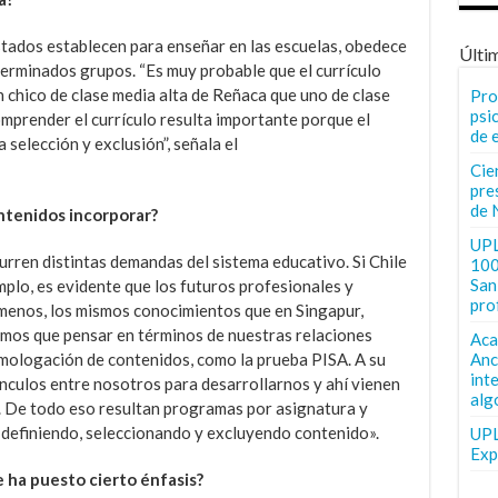
 Estados establecen para enseñar en las escuelas, obedece
Últi
eterminados grupos. “Es muy probable que el currículo
n chico de clase media alta de Reñaca que uno de clase
Pro
psi
omprender el currículo resulta importante porque el
de 
 selección y exclusión”, señala el
Cie
pre
de 
ntenidos incorporar?
UPL
rren distintas demandas del sistema educativo. Si Chile
100
San 
mplo, es evidente que los futuros profesionales y
pro
menos, los mismos conocimientos que en Singapur,
mos que pensar en términos de nuestras relaciones
Aca
homologación de contenidos, como la prueba PISA. A su
Anc
int
nculos entre nosotros para desarrollarnos y ahí vienen
alg
. De todo eso resultan programas por asignatura y
 definiendo, seleccionando y excluyendo contenido».
UPL
Exp
 ha puesto cierto énfasis?