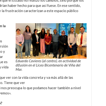
orque el Estado no realizó los cambios, sino porque los
rían haber hecho para que así fuese. En ese sentido,
 la frustración caracterizan a este espacio público
n la
us
rsión
co y
ar
Eduardo Cavieres (al centro). en actividad de
ue es
difusión en el Liceo Bicentenario de Viña del
u vida
Mar.
que ver con la vida concreta y va más allá de las
o. Tiene que ver
si nos preocupa lo que podamos hacer también a nivel
vemos».
o?