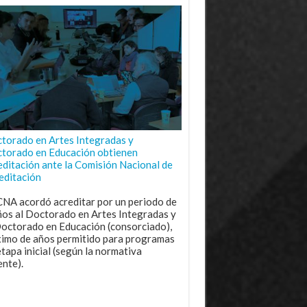
torado en Artes Integradas y
torado en Educación obtienen
editación ante la Comisión Nacional de
editación
CNA acordó acreditar por un periodo de
ños al Doctorado en Artes Integradas y
Doctorado en Educación (consorciado),
imo de años permitido para programas
etapa inicial (según la normativa
ente).