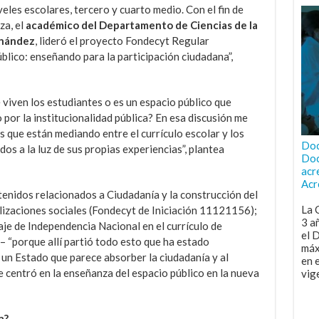
veles escolares, tercero y cuarto medio. Con el fin de
za, el
académico del Departamento de Ciencias de la
rnández
, lideró el proyecto Fondecyt Regular
lico: enseñando para la participación ciudadana”,
 viven los estudiantes o es un espacio público que
por la institucionalidad pública? En esa discusión me
s que están mediando entre el currículo escolar y los
Doc
os a la luz de sus propias experiencias”, plantea
Doc
acr
Acr
tenidos relacionados a Ciudadanía y la construcción del
La 
lizaciones sociales (Fondecyt de Iniciación 11121156);
3 a
aje de Independencia Nacional en el currículo de
el 
 “porque allí partió todo esto que ha estado
máx
, un Estado que parece absorber la ciudadanía y al
en 
e centró en la enseñanza del espacio público en la nueva
vig
a?