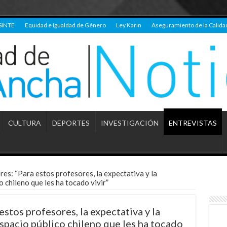
SINTE
Equidad e Igualdad de Género
Ley Karin
Aseguramiento de la Calida
CULTURA
DEPORTES
INVESTIGACIÓN
ENTREVISTAS
es: “Para estos profesores, la expectativa y la
o chileno que les ha tocado vivir”
stos profesores, la expectativa y la
espacio público chileno que les ha tocado