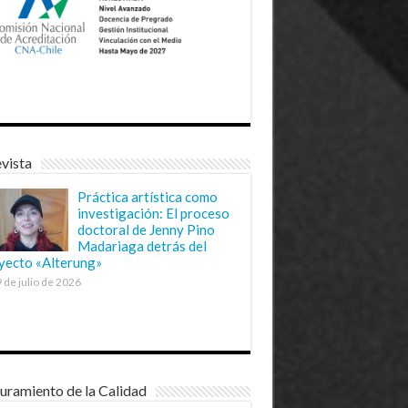
vista
Práctica artística como
investigación: El proceso
doctoral de Jenny Pino
Madariaga detrás del
yecto «Alterung»
 de julio de 2026
uramiento de la Calidad