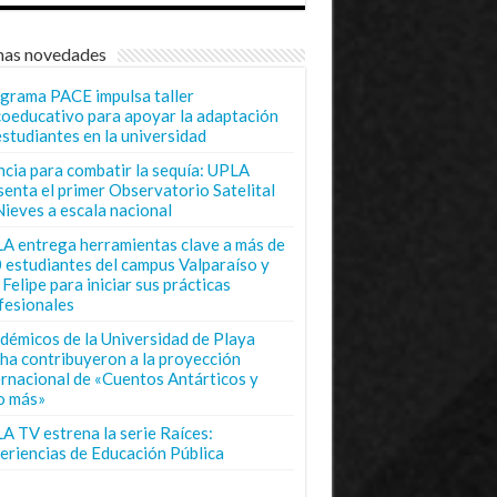
mas novedades
grama PACE impulsa taller
coeducativo para apoyar la adaptación
estudiantes en la universidad
ncia para combatir la sequía: UPLA
senta el primer Observatorio Satelital
Nieves a escala nacional
A entrega herramientas clave a más de
 estudiantes del campus Valparaíso y
Felipe para iniciar sus prácticas
fesionales
démicos de la Universidad de Playa
ha contribuyeron a la proyección
ernacional de «Cuentos Antárticos y
o más»
A TV estrena la serie Raíces:
eriencias de Educación Pública