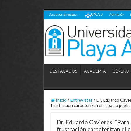
– Accesos directos –
UPLA.cl
Admisión
DESTACADOS
ACADEMIA
GÉNERO
Inicio
/
Entrevistas
/
Dr. Eduardo Cavier
frustración caracterizan el espacio públic
Dr. Eduardo Cavieres: “Para e
frustración caracterizan el 