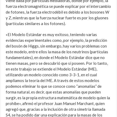
viene dada por partículas mediadoras, donde por ejemplo, la
fuerza electromagnética se puede explicar por el intercambio
de fotones, la fuerza electrodébil es debido a los bosones W
y Z, mientras que la fuerza nuclear fuerte es por los gluones
(partículas similares a los fotones).
«El Modelo Estándar es muy exitoso, teniendo varias
evidencias experimentales como, por ejemplo, la predicción
del bosón de Higgs, sin embargo, hay varios problemas con
este modelo, entre ellos la masa de los neutrinos (partículas
fundamentales), en donde el Modelo Estándar dice que no
tienen masas, pero se descubrió que sí poseen. Por lo tanto,
en este trabajo se extiende el Modelo Estándar (ME),
utilizando un modelo conocido como 3-3-1, en el cual
ampliamos la teoría del ME. A través de estos modelos
podemos eliminar lo que se conoce como “anomalías” de
forma natural, es decir, que estas anomalías que pueden
surgir, es la propia estructura matemática de modelo quien la
prohíbe», afirmó el profesor Juan Manuel Marchant, quien
agregó que, gracias a la inclusión de otra simetría llamada
S4, se ha podido dar una explicación para la masas de los