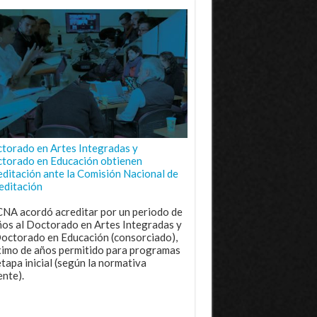
torado en Artes Integradas y
torado en Educación obtienen
editación ante la Comisión Nacional de
editación
CNA acordó acreditar por un periodo de
ños al Doctorado en Artes Integradas y
Doctorado en Educación (consorciado),
imo de años permitido para programas
etapa inicial (según la normativa
ente).