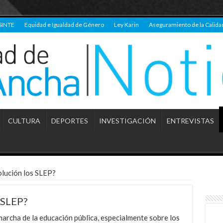
SINTE
Equidad e Igualdad de Género
Ley Karin
Aseguramiento de la Calida
CULTURA
DEPORTES
INVESTIGACIÓN
ENTREVISTAS
olución los SLEP?
 SLEP?
archa de la educación pública, especialmente sobre los