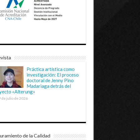
vista
Práctica artística como
investigación: El proceso
doctoral de Jenny Pino
Madariaga detrás del
yecto «Alterung»
 de julio de 2026
uramiento de la Calidad