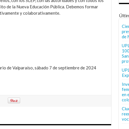
ellos, con los SLEP, con las autoridades y con todos los
xito de la Nueva Educación Pública. Debemos formar
ctivamente y colaborativamente.
Últi
Cie
pre
de 
UPL
100
San 
pro
rio de Valparaíso, sábado 7 de septiembre de 2024
UPL
Exp
Inv
fem
en 
col
Ciu
ree
voc