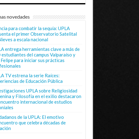
mas novedades
ncia para combatir la sequía: UPLA
senta el primer Observatorio Satelital
Nieves a escala nacional
A entrega herramientas clave a más de
 estudiantes del campus Valparaíso y
Felipe para iniciar sus prácticas
fesionales
A TV estrena la serie Raíces:
eriencias de Educación Pública
estigaciones UPLA sobre Religiosidad
enina y Filosofía en el exilio destacaron
encuentro internacional de estudios
oniales
dadanos de la UPLA: El emotivo
ncuentro que celebra décadas de
ación