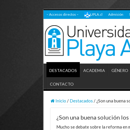
– Accesos directos –
UPLA.cl
Admisión
DESTACADOS
ACADEMIA
GÉNERO
CONTACTO
Inicio
/
Destacados
/
¿Son una buena s
¿Son una buena solución los
Mucho se debate sobre la reforma en m