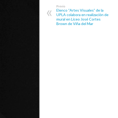
Previo
Elenco “Artes Visuales” de la
UPLA colabora en realización de
mural en Liceo José Cortes
Brown de Viña del Mar