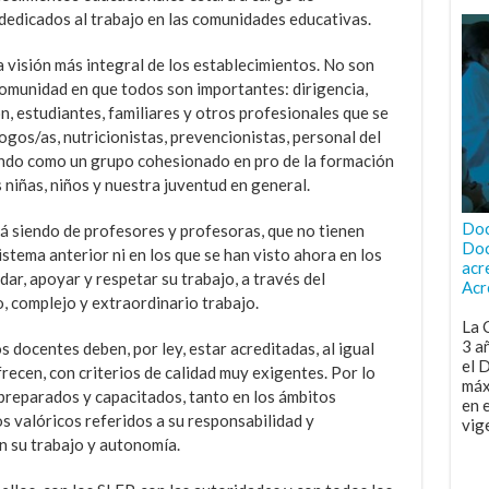
dedicados al trabajo en las comunidades educativas.
 visión más integral de los establecimientos. No son
comunidad en que todos son importantes: dirigencia,
n, estudiantes, familiares y otros profesionales que se
ogos/as, nutricionistas, prevencionistas, personal del
jando como un grupo cohesionado en pro de la formación
niñas, niños y nuestra juventud en general.
Doc
á siendo de profesores y profesoras, que no tienen
Doc
stema anterior ni en los que se han visto ahora en los
acr
ar, apoyar y respetar su trabajo, a través del
Acr
, complejo y extraordinario trabajo.
La 
3 a
s docentes deben, por ley, estar acreditadas, al igual
el 
ecen, con criterios de calidad muy exigentes. Por lo
máx
preparados y capacitados, tanto en los ámbitos
en 
s valóricos referidos a su responsabilidad y
vig
 su trabajo y autonomía.