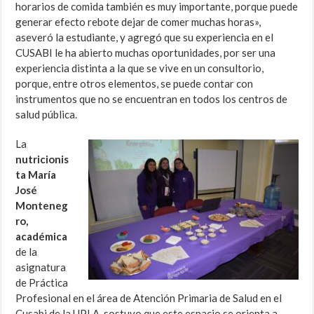
horarios de comida también es muy importante, porque puede
generar efecto rebote dejar de comer muchas horas»,
aseveró la estudiante, y agregó que su experiencia en el
CUSABI le ha abierto muchas oportunidades, por ser una
experiencia distinta a la que se vive en un consultorio,
porque, entre otros elementos, se puede contar con
instrumentos que no se encuentran en todos los centros de
salud pública.
La
nutricionis
ta María
José
Monteneg
ro,
académica
de la
asignatura
de Práctica
Profesional en el área de Atención Primaria de Salud en el
Cusabi de la UPLA, sostuvo que este espacio se orienta a