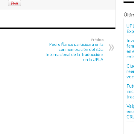
Últi
UPL
Exp
Próximo
Inv
Pedro Ñanco participará en la
fem
conmemoración del «Día
en 
Internacional de la Traducción»
col
en la UPLA
Ciu
ree
voc
Fut
inic
tra
Val
enc
CR