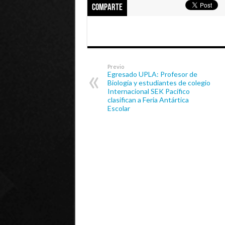
Comparte
Previo
Egresado UPLA: Profesor de
Biología y estudiantes de colegio
Internacional SEK Pacífico
clasifican a Feria Antártica
Escolar