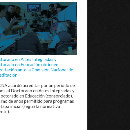
torado en Artes Integradas y
torado en Educación obtienen
editación ante la Comisión Nacional de
editación
CNA acordó acreditar por un periodo de
ños al Doctorado en Artes Integradas y
Doctorado en Educación (consorciado),
imo de años permitido para programas
etapa inicial (según la normativa
ente).