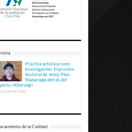
vista
Práctica artística como
investigación: El proceso
doctoral de Jenny Pino
Madariaga detrás del
yecto «Alterung»
 de julio de 2026
uramiento de la Calidad