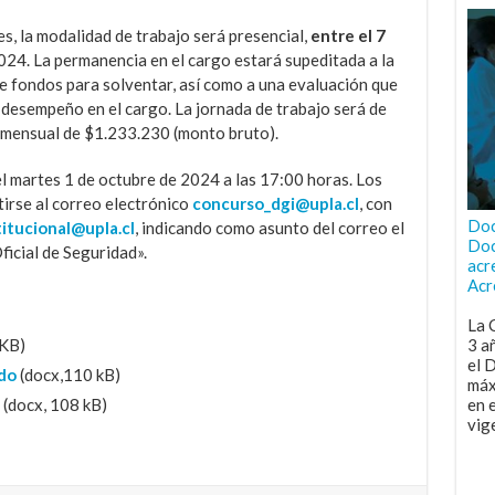
s, la modalidad de trabajo será presencial,
entre el 7
24. La permanencia en el cargo estará supeditada a la
de fondos para solventar, así como a una evaluación que
l desempeño en el cargo. La jornada de trabajo será de
 mensual de $1.233.230 (monto bruto).
el martes 1 de octubre de 2024 a las 17:00 horas. Los
irse al correo electrónico
concurso_dgi@upla.cl
, con
Doc
titucional@upla.cl
, indicando como asunto del correo el
Doc
cial de Seguridad».
acr
Acr
La 
 KB)
3 a
el 
do
(docx,110 kB)
máx
(docx, 108 kB)
en 
vig