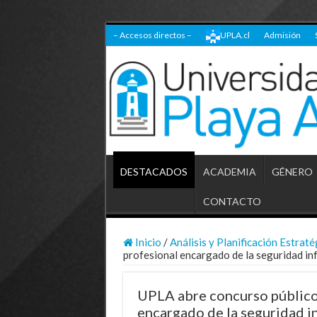
– Accesos directos –
UPLA.cl
Admisión
DESTACADOS
ACADEMIA
GÉNERO
CONTACTO
Inicio
/
Análisis y Planificación Estraté
profesional encargado de la seguridad in
UPLA abre concurso público 
encargado de la seguridad i