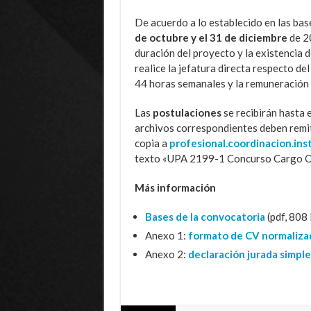
De acuerdo a lo establecido en las base
de octubre y el 31 de diciembre
de 20
duración del proyecto y la existencia 
realice la jefatura directa respecto de
44 horas semanales y la remuneración
Las
postulaciones
se recibirán hasta 
archivos correspondientes deben remit
copia a
profesional.coordinacion.ins
texto «UPA 2199-1 Concurso Cargo Ofi
Más información
Bases de la convocatoria
(pdf, 808
Anexo 1:
formato de CV normaliza
Anexo 2:
declaración jurada simple