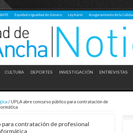
SINTE
Equidad e Igualdad de Género
Ley Karin
Aseguramiento de la Calida
CULTURA
DEPORTES
INVESTIGACIÓN
ENTREVISTAS
gica
/
UPLA abre concurso público para contratación de
formática
para contratación de profesional
nformática