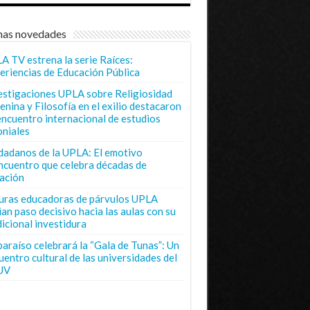
mas novedades
A TV estrena la serie Raíces:
eriencias de Educación Pública
estigaciones UPLA sobre Religiosidad
enina y Filosofía en el exilio destacaron
encuentro internacional de estudios
oniales
dadanos de la UPLA: El emotivo
ncuentro que celebra décadas de
ación
uras educadoras de párvulos UPLA
ian paso decisivo hacia las aulas con su
dicional investidura
paraíso celebrará la “Gala de Tunas”: Un
uentro cultural de las universidades del
UV