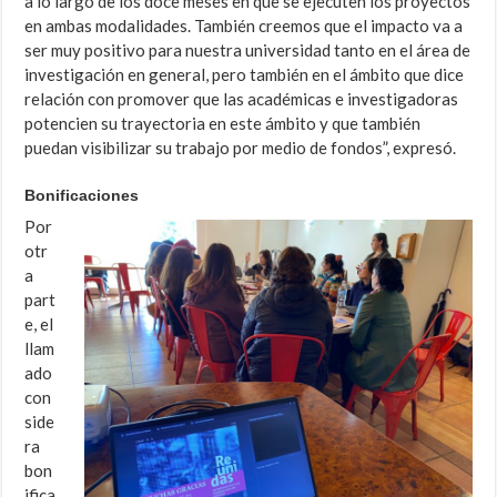
a lo largo de los doce meses en que se ejecuten los proyectos
en ambas modalidades. También creemos que el impacto va a
ser muy positivo para nuestra universidad tanto en el área de
investigación en general, pero también en el ámbito que dice
relación con promover que las académicas e investigadoras
potencien su trayectoria en este ámbito y que también
puedan visibilizar su trabajo por medio de fondos”, expresó.
Bonificaciones
Por
otr
a
part
e, el
llam
ado
con
side
ra
bon
ifica