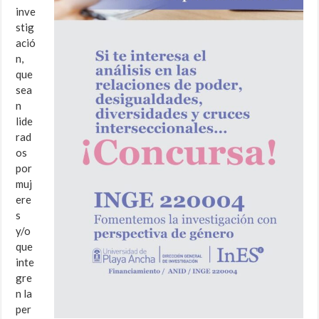
inve
stig
ació
n,
que
sea
n
lide
rad
os
por
muj
ere
s
y/o
que
inte
gre
n la
per