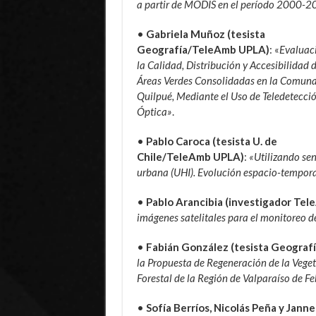
a partir de MODIS en el período 2000-
•
Gabriela Muñoz (tesista
Geografía/TeleAmb UPLA)
: «
Evaluac
la Calidad, Distribución y Accesibilidad 
Áreas Verdes Consolidadas en la Comuna
Quilpué, Mediante el Uso de Teledetecci
Óptica»
.
•
Pablo Caroca (tesista U. de
Chile/TeleAmb UPLA)
:
«Utilizando sen
urbana (UHI). Evolución espacio-temporal
•
Pablo Arancibia (investigador Te
imágenes satelitales para el monitoreo d
•
Fabián González (tesista Geogra
la Propuesta de Regeneración de la Veget
Forestal de la Región de Valparaíso de F
•
Sofía Berríos, Nicolás Peña y Jan