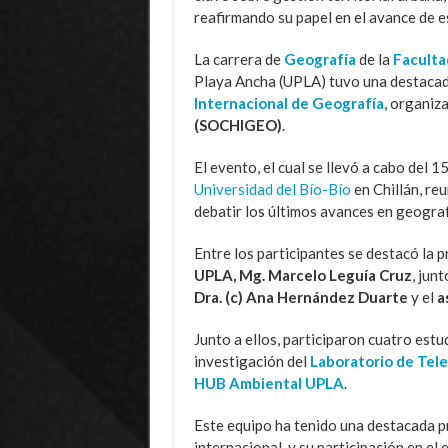
reafirmando su papel en el avance de e
La carrera de
Geografía
de la
Faculta
Playa Ancha (UPLA) tuvo una destacada
Internacional de Geografía
, organiz
(SOCHIGEO)
.
El evento, el cual se llevó a cabo del 1
Universidad del Bío-Bío
en Chillán, re
debatir los últimos avances en geografí
Entre los participantes se destacó la 
UPLA, Mg. Marcelo Leguía Cruz
, jun
Dra. (c) Ana Hernández Duarte
y el
a
Junto a ellos, participaron cuatro estud
investigación del
Laboratorio de Tel
HUB Ambiental UPLA
.
Este equipo ha tenido una destacada p
internacional, y su participación en e