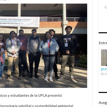
Entre
pro
29
icos y estudiantes de la UPLA presentó
Aseg
 tecnología satelital y sostenibilidad ambiental,