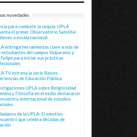
mas novedades
ncia para combatir la sequía: UPLA
senta el primer Observatorio Satelital
Nieves a escala nacional
A entrega herramientas clave a más de
 estudiantes del campus Valparaíso y
Felipe para iniciar sus prácticas
fesionales
A TV estrena la serie Raíces:
eriencias de Educación Pública
estigaciones UPLA sobre Religiosidad
enina y Filosofía en el exilio destacaron
encuentro internacional de estudios
oniales
dadanos de la UPLA: El emotivo
ncuentro que celebra décadas de
ación