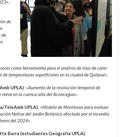
2023
«.
ión de
de
 de
ón
sores como herramienta para el análisis de islas de calor
 de temperaturas superficiales en la ciudad de Quilpué»
.
leAmb UPLA)
:
«Aumento de la resolución temporal de
e nieve en la cuenca alta del Aconcagua»
.
fía/TeleAmb UPLA)
: «
Modelo de Monitoreo para evaluar
ación Nativa del Jardín Botánico afectado por el incendio
ebrero del 2024
«.
nette Barra (estudiantes Geografía UPLA)
: