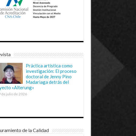
vista
Práctica artística como
investigación: El proceso
doctoral de Jenny Pino
Madariaga detrás del
yecto «Alterung»
 de julio de 2026
uramiento de la Calidad