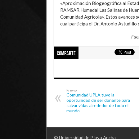
«Aproximación Biogeográfica al Estad
RAMSAR Humedal Las Salinas de Huente
Comunidad Agrícola». Estos avances son
cual participa el Dr. Antonio Astudillo 
Fue
Comparte
Previo
Comunidad UPLA tuvo la
oportunidad de ser donante para
salvar vidas alrededor de todo el
mundo
© Universidad de Playa Ancha