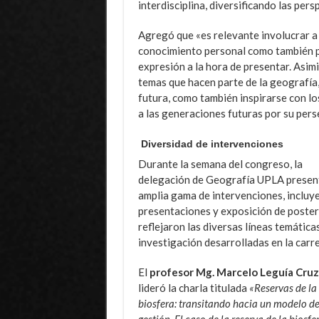
interdisciplina, diversificando las pers
Agregó que «es relevante involucrar a 
conocimiento personal como también pa
expresión a la hora de presentar. Asim
temas que hacen parte de la geografía,
futura, como también inspirarse con l
a las generaciones futuras por su pers
Diversidad de intervenciones
Durante la semana del congreso, la
delegación de Geografía UPLA presen
amplia gama de intervenciones, incluy
presentaciones y exposición de poster
reflejaron las diversas líneas temática
investigación desarrolladas en la carre
El
profesor Mg. Marcelo Leguía Cruz
lideró la charla titulada
«Reservas de la
biosfera: transitando hacia un modelo d
gestión. El caso de la reserva de la biosfe