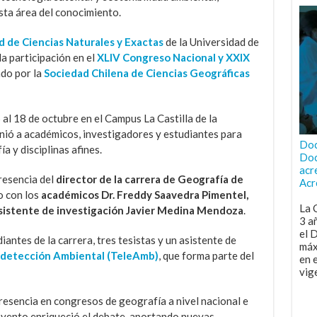
sta área del conocimiento.
d de Ciencias Naturales y Exactas
de la Universidad de
 participación en el
XLIV Congreso Nacional y XXIX
ado por la
Sociedad Chilena de Ciencias Geográficas
5 al 18 de octubre en el Campus La Castilla de la
unió a académicos, investigadores y estudiantes para
Doc
a y disciplinas afines.
Doc
acr
presencia del
director de la carrera de Geografía de
Acr
to con los
académicos Dr. Freddy Saavedra Pimentel,
La 
sistente de investigación Javier Medina Mendoza
.
3 a
el 
iantes de la carrera, tres tesistas y un asistente de
máx
edetección Ambiental (TeleAmb)
, que forma parte del
en 
vig
resencia en congresos de geografía a nivel nacional e
l evento enriqueció el debate, aportando nuevas