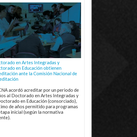
torado en Artes Integradas y
torado en Educación obtienen
editación ante la Comisión Nacional de
editación
CNA acordó acreditar por un periodo de
ños al Doctorado en Artes Integradas y
Doctorado en Educación (consorciado),
imo de años permitido para programas
etapa inicial (según la normativa
ente).