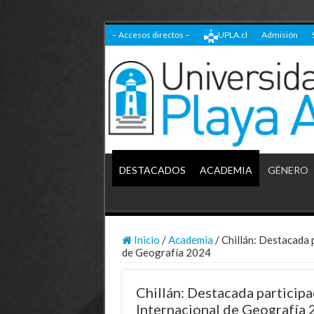
– Accesos directos –
UPLA.cl
Admisión
DESTACADOS
ACADEMIA
GÉNERO
Inicio
/
Academia
/
Chillán: Destacada 
de Geografía 2024
Chillán: Destacada partici
Internacional de Geografía