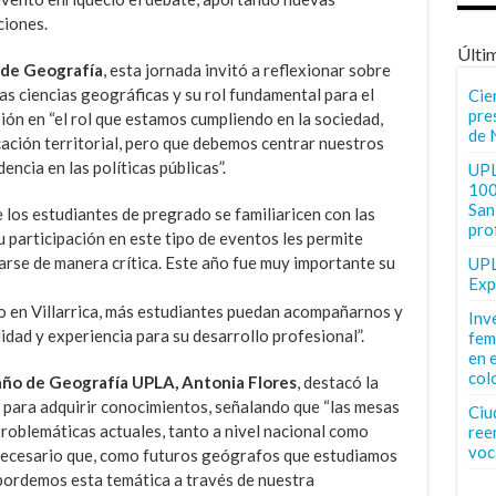
ciones.
Últi
a de Geografía
, esta jornada invitó a reflexionar sobre
as ciencias geográficas y su rol fundamental para el
Cie
pre
sión en “el rol que estamos cumpliendo en la sociedad,
de 
cación territorial, pero que debemos centrar nuestros
encia en las políticas públicas”.
UPL
100
San 
los estudiantes de pregrado se familiaricen con las
pro
 participación en este tipo de eventos les permite
darse de manera crítica. Este año fue muy importante su
UPL
Exp
 en Villarrica, más estudiantes puedan acompañarnos y
Inv
idad y experiencia para su desarrollo profesional”.
fem
en 
col
año de Geografía UPLA, Antonia Flores
, destacó la
s para adquirir conocimientos, señalando que “las mesas
Ciu
problemáticas actuales, tanto a nivel nacional como
ree
voc
s necesario que, como futuros geógrafos que estudiamos
abordemos esta temática a través de nuestra