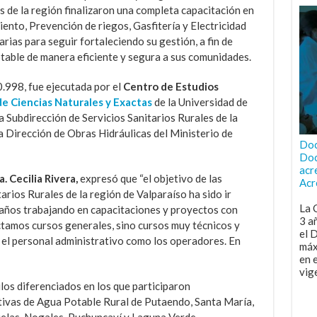
 de la región finalizaron una completa capacitación en
nto, Prevención de riegos, Gasfitería y Electricidad
ias para seguir fortaleciendo su gestión, a fin de
table de manera eficiente y segura a sus comunidades.
0.998, fue ejecutada por el
Centro de Estudios
e Ciencias Naturales y Exactas
de la Universidad de
 Subdirección de Servicios Sanitarios Rurales de la
a Dirección de Obras Hidráulicas del Ministerio de
Doc
Doc
acr
 Cecilia Rivera,
expresó que “el objetivo de las
Acr
arios Rurales de la región de Valparaíso ha sido ir
La 
años trabajando en capacitaciones y proyectos con
3 a
ctamos cursos generales, sino cursos muy técnicos y
el 
to el personal administrativo como los operadores. En
máx
en 
vig
los diferenciados en los que participaron
ivas de Agua Potable Rural de Putaendo, Santa María,