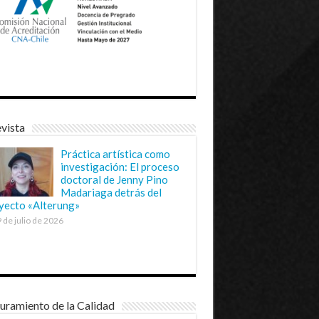
vista
Práctica artística como
investigación: El proceso
doctoral de Jenny Pino
Madariaga detrás del
yecto «Alterung»
 de julio de 2026
uramiento de la Calidad