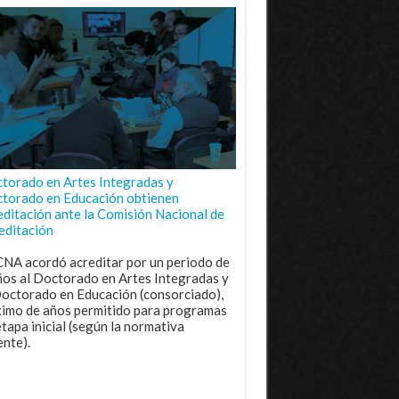
torado en Artes Integradas y
torado en Educación obtienen
editación ante la Comisión Nacional de
editación
CNA acordó acreditar por un periodo de
ños al Doctorado en Artes Integradas y
Doctorado en Educación (consorciado),
imo de años permitido para programas
etapa inicial (según la normativa
ente).