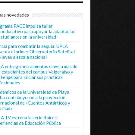
mas novedades
grama PACE impulsa taller
coeducativo para apoyar la adaptación
estudiantes en la universidad
ncia para combatir la sequía: UPLA
senta el primer Observatorio Satelital
Nieves a escala nacional
A entrega herramientas clave a más de
 estudiantes del campus Valparaíso y
Felipe para iniciar sus prácticas
fesionales
démicos de la Universidad de Playa
ha contribuyeron a la proyección
ernacional de «Cuentos Antárticos y
o más»
A TV estrena la serie Raíces:
eriencias de Educación Pública