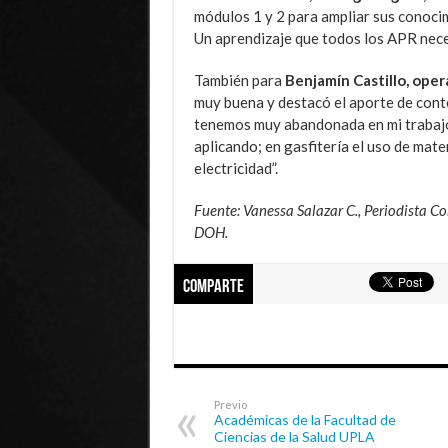
módulos 1 y 2 para ampliar sus conocim
Un aprendizaje que todos los APR nece
También para
Benjamín Castillo, ope
muy buena y destacó el aporte de cont
tenemos muy abandonada en mi trabajo
aplicando; en gasfitería el uso de mat
electricidad”.
Fuente: Vanessa Salazar C., Periodista C
DOH.
Comparte
Previo
Académicas de la Facultad de
Ciencias de la Salud UPLA