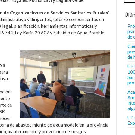
uelas, Nogales, Puchuncaví y Laguna Verde.
n de Organizaciones de Servicios Sanitarios Rurales”
Últi
administrativo y dirigentes, reforzó conocimientos en
Pro
 legal, planificación, herramientas informáticas y
psi
 16.744, Ley Karin 20.607 y Subsidio de Agua Potable
de 
Cie
pre
de 
o a
UPL
100
para
San 
tiva
pro
ención
Aca
Anc
iento
int
rte de
alg
SSR
UPL
nocer
Exp
stema de abastecimiento de agua modelo en la provincia
ión, mantenimiento y prevención de riesgos.