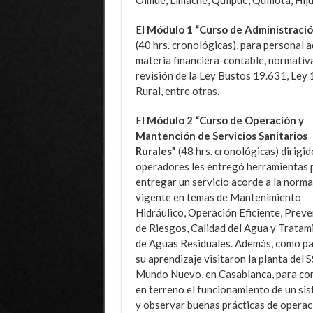
Olmué, Limache, Quilpué, Quillota, Hij
El
Módulo 1
“Curso de Administració
(40 hrs. cronológicas), para personal 
materia financiera-contable, normativa
revisión de la Ley Bustos 19.631, Ley
Rural, entre otras.
El
Módulo 2
“Curso de Operación y
Mantención de Servicios Sanitarios
Rurales”
(48 hrs. cronológicas) dirigid
operadores les entregó herramientas 
entregar un servicio acorde a la norma
vigente en temas de Mantenimiento
Hidráulico, Operación Eficiente, Prev
de Riesgos, Calidad del Agua y Tratam
de Aguas Residuales. Además, como pa
su aprendizaje visitaron la planta del 
Mundo Nuevo, en Casablanca, para co
en terreno el funcionamiento de un si
y observar buenas prácticas de operac