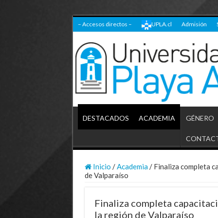
– Accesos directos –
UPLA.cl
Admisión
DESTACADOS
ACADEMIA
GÉNERO
CONTAC
Inicio
/
Academia
/
Finaliza completa ca
de Valparaíso
Finaliza completa capacitaci
la región de Valparaíso