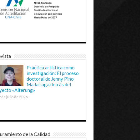
vista
Práctica artística como
investigación: El proceso
doctoral de Jenny Pino
Madariaga detrás del
yecto «Alterung»
 de julio de 2026
uramiento de la Calidad