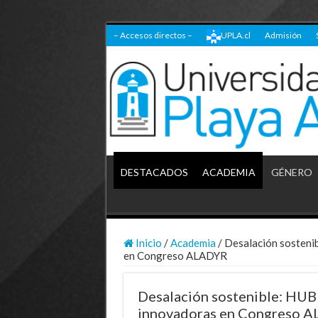
– Accesos directos –
UPLA.cl
Admisión
DESTACADOS
ACADEMIA
GÉNERO
Inicio
/
Academia
/
Desalación sosteni
en Congreso ALADYR
Desalación sostenible: HUB
innovadoras en Congreso 