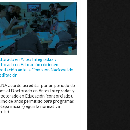
torado en Artes Integradas y
torado en Educación obtienen
editación ante la Comisión Nacional de
editación
CNA acordó acreditar por un periodo de
ños al Doctorado en Artes Integradas y
Doctorado en Educación (consorciado),
imo de años permitido para programas
etapa inicial (según la normativa
ente).