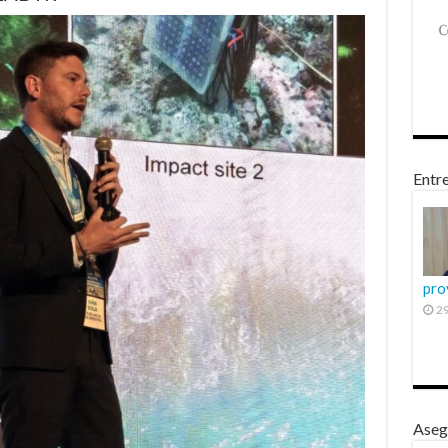
Entre
pro
29
Aseg