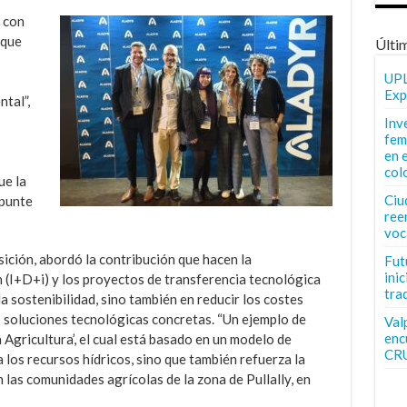
 con
 que
Últi
UPL
Exp
ntal”,
Inv
fem
en 
col
ue la
Ciu
apunte
ree
voc
ición, abordó la contribución que hacen la
Fut
inic
 (I+D+i) y los proyectos de transferencia tecnológica
tra
a sostenibilidad, sino también en reducir los costes
soluciones tecnológicas concretas. “Un ejemplo de
Val
enc
 Agricultura’, el cual está basado en un modelo de
CR
 los recursos hídricos, sino que también refuerza la
 las comunidades agrícolas de la zona de Pullally, en