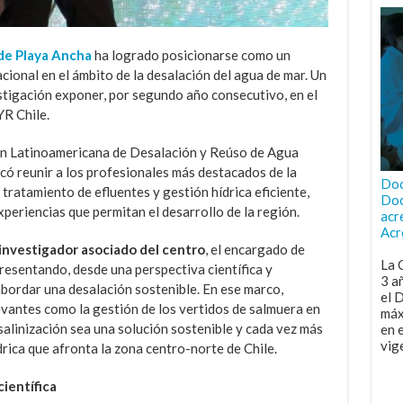
de Playa Ancha
ha logrado posicionarse como un
cional en el ámbito de la desalación del agua de mar. Un
estigación exponer, por segundo año consecutivo, en el
R Chile.
ión Latinoamericana de Desalación y Reúso de Agua
có reunir a los profesionales más destacados de la
Doc
 tratamiento de efluentes y gestión hídrica eficiente,
Doc
periencias que permitan el desarrollo de la región.
acr
Acr
, investigador asociado del centro
, el encargado de
La 
esentando, desde una perspectiva científica y
3 a
abordar una desalación sostenible. En ese marco,
el 
evantes como la gestión de los vertidos de salmuera en
máx
esalinización sea una solución sostenible y cada vez más
en 
vig
drica que afronta la zona centro-norte de Chile.
científica