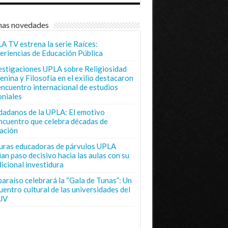
mas novedades
A TV estrena la serie Raíces:
eriencias de Educación Pública
estigaciones UPLA sobre Religiosidad
enina y Filosofía en el exilio destacaron
encuentro internacional de estudios
oniales
dadanos de la UPLA: El emotivo
ncuentro que celebra décadas de
ación
uras educadoras de párvulos UPLA
ian paso decisivo hacia las aulas con su
dicional investidura
paraíso celebrará la “Gala de Tunas”: Un
uentro cultural de las universidades del
UV