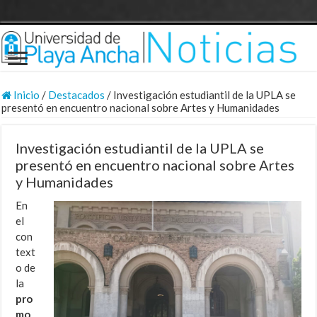
Inicio
/
Destacados
/
Investigación estudiantil de la UPLA se
presentó en encuentro nacional sobre Artes y Humanidades
Investigación estudiantil de la UPLA se
presentó en encuentro nacional sobre Artes
y Humanidades
En
el
con
text
o de
la
pro
mo