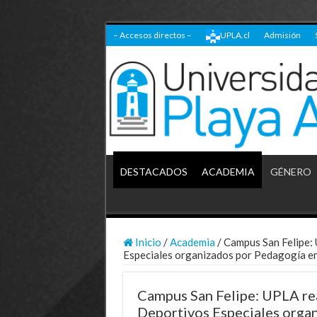
– Accesos directos –
UPLA.cl
Admisión
DESTACADOS
ACADEMIA
GÉNERO
Inicio
/
Academia
/
Campus San Felipe:
Especiales organizados por Pedagogía en
Campus San Felipe: UPLA re
Deportivos Especiales orga