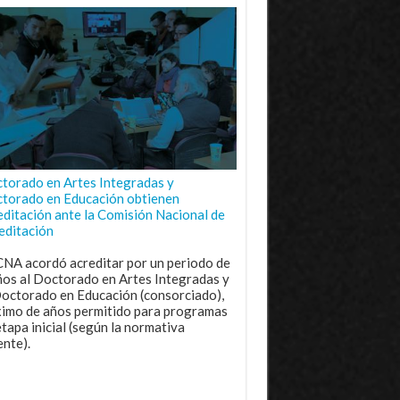
torado en Artes Integradas y
torado en Educación obtienen
editación ante la Comisión Nacional de
editación
CNA acordó acreditar por un periodo de
ños al Doctorado en Artes Integradas y
Doctorado en Educación (consorciado),
imo de años permitido para programas
etapa inicial (según la normativa
ente).