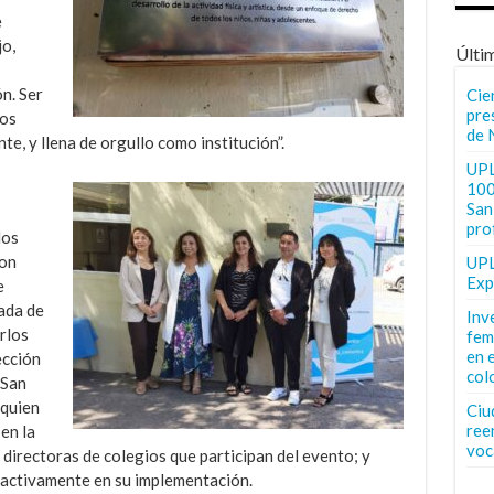
e
jo,
Últi
n. Ser
Cie
pre
los
de 
te, y llena de orgullo como institución”.
UPL
100
San 
pro
los
son
UPL
Exp
e
ada de
Inv
rlos
fem
en 
ección
col
 San
 quien
Ciu
ree
en la
voc
y directoras de colegios que participan del evento; y
activamente en su implementación.