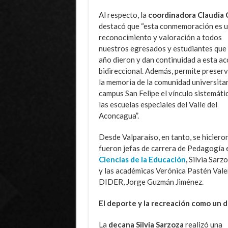
Al respecto, la
coordinadora Claudia 
destacó que “esta conmemoración es 
reconocimiento y valoración a todos
nuestros egresados y estudiantes que
año dieron y dan continuidad a esta ac
bidireccional. Además, permite preserv
la memoria de la comunidad universitar
campus San Felipe el vínculo sistemáti
las escuelas especiales del Valle del
Aconcagua”.
Desde Valparaíso, en tanto, se hiciero
fueron jefas de carrera de Pedagogía e
Ciencias de la Educación
,
Silvia Sarzo
y las académicas Verónica Pastén Valen
DIDER, Jorge Guzmán Jiménez.
El deporte y la recreación como un 
La
decana Silvia Sarzoza
realizó una