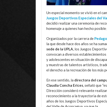
Un especial momento se vivió en el cam
Juegos Deportivos Especiales del V
decidió realizar una ceremonia de rec
homenaje a quienes han hecho posible
Organizados por la carrera de
Pedagog
la que desde hace dos años se ha suma
sede de la UPLA
, los Juegos Deportiv
convocan a diversos establecimientos 
y adolescentes en situación de discapa
y muestras de talentos artísticos, tra
el derecho a la recreación de los más 
En ese sentido, la
directora del campu
Claudia Concha Erices
, señaló que “e
Dirección consideró relevante realizar
reconocimiento a la trayectoria de es
años de los Juegos Deportivos Especi
del Valle de Aconcagua, ya que la