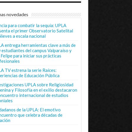
mas novedades
ncia para combatir la sequía: UPLA
senta el primer Observatorio Satelital
Nieves a escala nacional
A entrega herramientas clave a más de
 estudiantes del campus Valparaíso y
Felipe para iniciar sus prácticas
fesionales
A TV estrena la serie Raíces:
eriencias de Educación Pública
estigaciones UPLA sobre Religiosidad
enina y Filosofía en el exilio destacaron
encuentro internacional de estudios
oniales
dadanos de la UPLA: El emotivo
ncuentro que celebra décadas de
ación