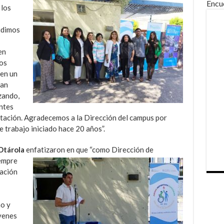
Encu
 los
udimos
en
mos
 en un
han
zando,
ntes
tación. Agradecemos a la Dirección del campus por
e trabajo iniciado hace 20 años”.
Otárola
enfatizaron en que “como Dirección de
empre
eación
ho y
óvenes