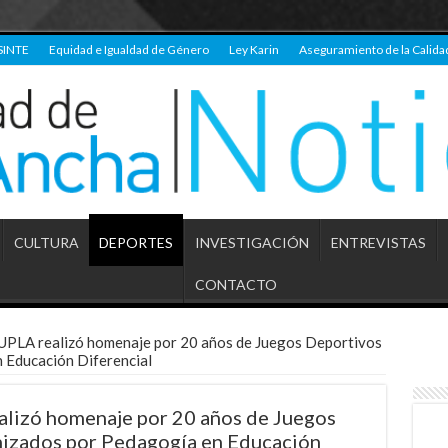
SINTE
Equidad e Igualdad de Género
Ley Karin
Aseguramiento de la Calida
CULTURA
DEPORTES
INVESTIGACIÓN
ENTREVISTAS
CONTACTO
 UPLA realizó homenaje por 20 años de Juegos Deportivos
 Educación Diferencial
alizó homenaje por 20 años de Juegos
nizados por Pedagogía en Educación