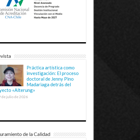
vista
Práctica artística como
investigación: El proceso
doctoral de Jenny Pino
Madariaga detrás del
yecto «Alterung»
 de julio de 2026
uramiento de la Calidad