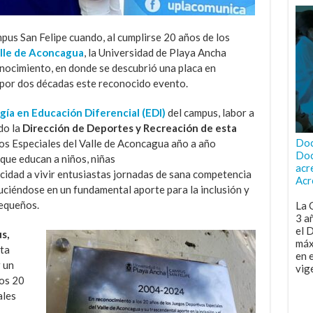
pus San Felipe cuando, al cumplirse 20 años de los
alle de Aconcagua
, la Universidad de Playa Ancha
onocimiento, en donde se descubrió una placa en
 por dos décadas este reconocido evento.
ía en Educación Diferencial (EDI)
del campus, labor a
do la
Dirección de Deportes y Recreación de esta
Doc
os Especiales del Valle de Aconcagua año a año
Doc
que educan a niños, niñas
acr
cidad a vivir entusiastas jornadas de sana competencia
Acr
duciéndose en un fundamental aporte para la inclusión y
pequeños.
La 
3 a
el 
s,
máx
sta
en 
 un
vig
tos 20
ales