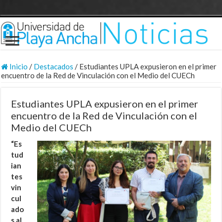
Inicio
/
Destacados
/
Estudiantes UPLA expusieron en el primer
encuentro de la Red de Vinculación con el Medio del CUECh
Estudiantes UPLA expusieron en el primer
encuentro de la Red de Vinculación con el
Medio del CUECh
“Es
tud
ian
tes
vin
cul
ado
s al