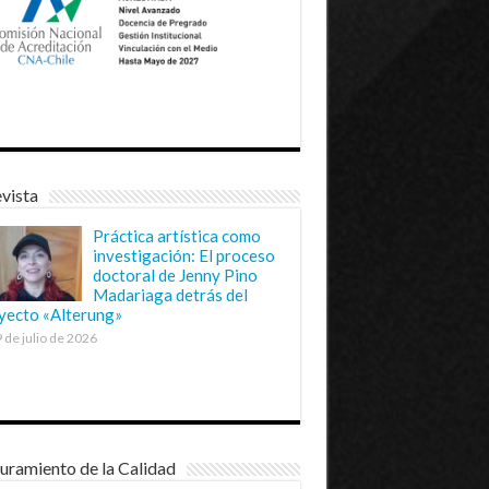
vista
Práctica artística como
investigación: El proceso
doctoral de Jenny Pino
Madariaga detrás del
yecto «Alterung»
 de julio de 2026
uramiento de la Calidad