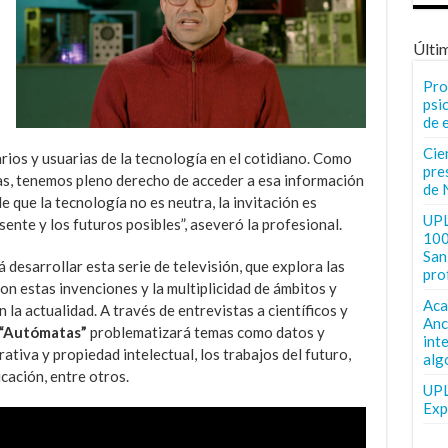
Últi
Pro
psi
de 
Cie
rios y usuarias de la tecnología en el cotidiano. Como
pre
s, tenemos pleno derecho de acceder a esa información
de 
 que la tecnología no es neutra, la invitación es
UPL
nte y los futuros posibles”, aseveró la profesional.
100
San 
 desarrollar esta serie de televisión, que explora las
pro
n estas invenciones y la multiplicidad de ámbitos y
Aca
 la actualidad. A través de entrevistas a científicos y
Anc
“Autómatas”
problematizará temas como datos y
int
rativa y propiedad intelectual, los trabajos del futuro,
alg
cación, entre otros.
UPL
Exp