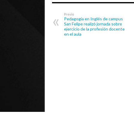
Previo
Pedagogía en Inglés de campus
San Felipe realizó jornada sobre
ejercicio de la profesión docente
en el aula
© Universidad de Playa Ancha