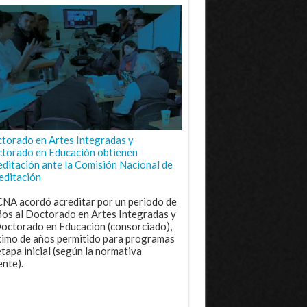
torado en Artes Integradas y
torado en Educación obtienen
editación ante la Comisión Nacional de
editación
CNA acordó acreditar por un periodo de
ños al Doctorado en Artes Integradas y
Doctorado en Educación (consorciado),
imo de años permitido para programas
etapa inicial (según la normativa
ente).