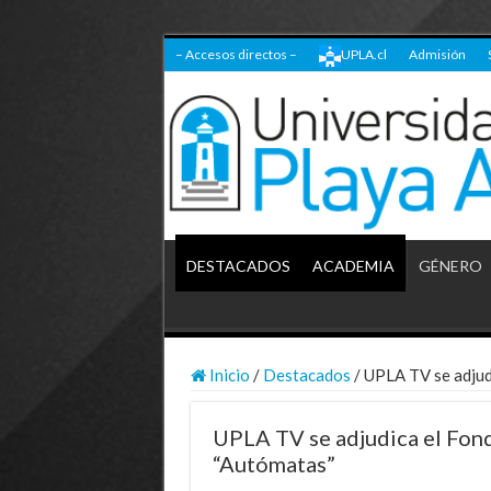
– Accesos directos –
UPLA.cl
Admisión
DESTACADOS
ACADEMIA
GÉNERO
Inicio
/
Destacados
/
UPLA TV se adjudi
UPLA TV se adjudica el Fond
“Autómatas”