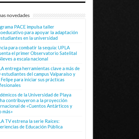
mas novedades
grama PACE impulsa taller
coeducativo para apoyar la adaptación
estudiantes en la universidad
ncia para combatir la sequía: UPLA
senta el primer Observatorio Satelital
Nieves a escala nacional
A entrega herramientas clave a más de
 estudiantes del campus Valparaíso y
Felipe para iniciar sus prácticas
fesionales
démicos de la Universidad de Playa
ha contribuyeron a la proyección
ernacional de «Cuentos Antárticos y
o más»
A TV estrena la serie Raíces:
eriencias de Educación Pública