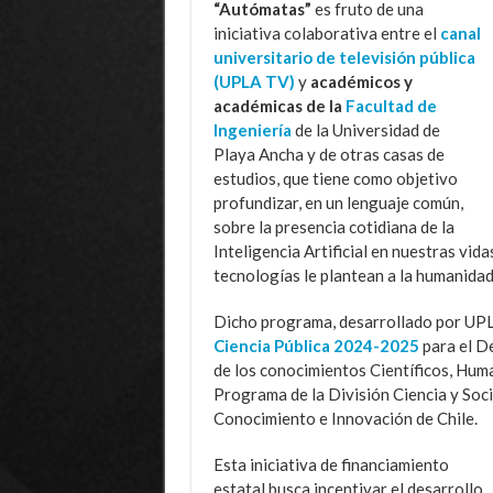
“Autómatas”
es fruto de una
iniciativa colaborativa entre el
canal
universitario de televisión pública
(UPLA TV)
y
académicos y
académicas de la
Facultad de
Ingeniería
de la Universidad de
Playa Ancha y de otras casas de
estudios, que tiene como objetivo
profundizar, en un lenguaje común,
sobre la presencia cotidiana de la
Inteligencia Artificial en nuestras vid
tecnologías le plantean a la humanidad
Dicho programa, desarrollado por UPL
Ciencia Pública 2024-2025
para el D
de los conocimientos Científicos, Huma
Programa de la División Ciencia y Soci
Conocimiento e Innovación de Chile.
Esta iniciativa de financiamiento
estatal busca incentivar el desarrollo