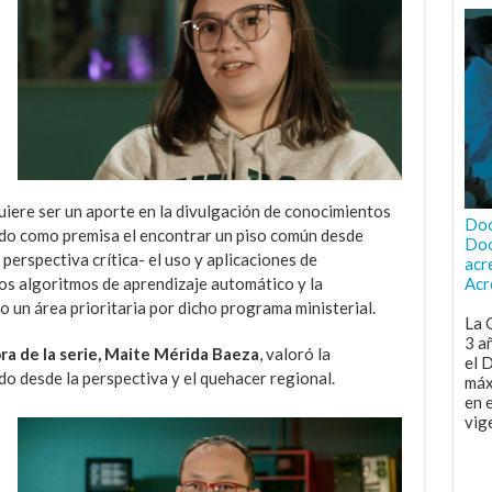
iere ser un aporte en la divulgación de conocimientos
Doc
iendo como premisa el encontrar un piso común desde
Doc
perspectiva crítica- el uso y aplicaciones de
acr
los algoritmos de aprendizaje automático y la
Acr
mo un área prioritaria por dicho programa ministerial.
La 
3 a
ra de la serie, Maite Mérida Baeza
, valoró la
el 
o desde la perspectiva y el quehacer regional.
máx
en 
vig