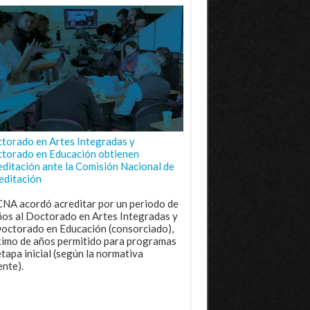
torado en Artes Integradas y
torado en Educación obtienen
editación ante la Comisión Nacional de
editación
CNA acordó acreditar por un periodo de
ños al Doctorado en Artes Integradas y
Doctorado en Educación (consorciado),
imo de años permitido para programas
etapa inicial (según la normativa
ente).