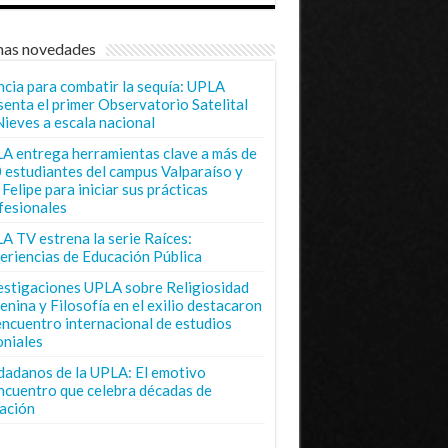
mas novedades
ncia para combatir la sequía: UPLA
senta el primer Observatorio Satelital
Nieves a escala nacional
A entrega herramientas clave a más de
 estudiantes del campus Valparaíso y
Felipe para iniciar sus prácticas
fesionales
A TV estrena la serie Raíces:
eriencias de Educación Pública
estigaciones UPLA sobre Religiosidad
enina y Filosofía en el exilio destacaron
encuentro internacional de estudios
oniales
dadanos de la UPLA: El emotivo
ncuentro que celebra décadas de
ación