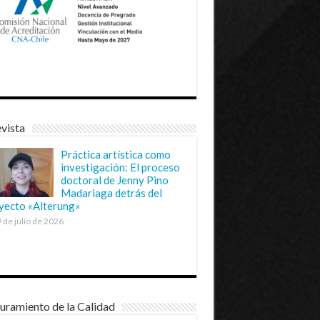
vista
Práctica artística como
investigación: El proceso
doctoral de Jenny Pino
Madariaga detrás del
yecto «Alterung»
 de julio de 2026
uramiento de la Calidad