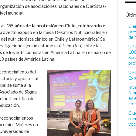
organización de asociaciones nacionales de Dietistas-
ivel mundial.
Últi
tas
“85 años de la profesión en Chile, celebrando el
Cie
pre
Crovetto expuso en la mesa Desafíos Nutricionales en
de 
del nutricionista clínico en Chile y Latinoamérica”. Se
estigaciones (en un estudio multicéntrico) sobre las
UPL
100
s de los nutricionistas en América Latina, en el marco de
San 
13 países de América Latina.
pro
reconocimiento del
UPL
Exp
ectoria y aportes al
cual se suma a la
Inv
 Asociado de Sigma
fem
en 
ción Científica de
col
educación.
Ciu
 reconocimientos
ree
voc
 premio “Mujeres en
 Universidad de