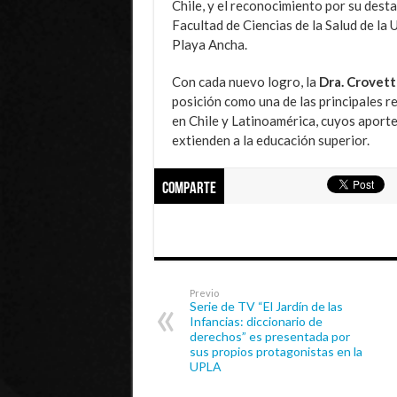
Chile, y el reconocimiento por su desta
Facultad de Ciencias de la Salud de la 
Playa Ancha.
Con cada nuevo logro, la
Dra. Crovet
posición como una de las principales re
en Chile y Latinoamérica, cuyos aportes
extienden a la educación superior.
Comparte
Previo
Serie de TV “El Jardín de las
Infancias: diccionario de
derechos” es presentada por
sus propios protagonistas en la
UPLA