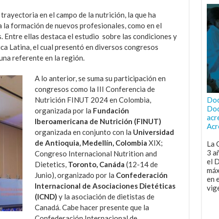
rayectoria en el campo de la nutrición, la que ha
 a la formación de nuevos profesionales, como en el
. Entre ellas destaca el estudio sobre las condiciones y
ica Latina, el cual presentó en diversos congresos
na referente en la región.
A lo anterior, se suma su participación en
congresos como la III Conferencia de
Doc
Nutrición FINUT 2024 en Colombia,
Doc
organizada por la
Fundación
acr
Iberoamericana de Nutrición (FINUT)
Acr
organizada en conjunto con la
Universidad
de Antioquia, Medellín, Colombia
XIX;
La 
3 a
Congreso Internacional Nutrition and
el 
Dietetics,
Toronto, Canáda
(12-14 de
máx
Junio), organizado por la
Confederación
en 
Internacional de Asociaciones Dietéticas
vig
(ICND)
y la asociación de dietistas de
Canadá. Cabe hacer presente que la
Confederación Internacional de