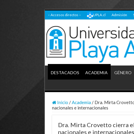
– Accesos directos –
UPLA.cl
Admisión
DESTACADOS
ACADEMIA
GÉNERO
Inicio
/
Academia
/
Dra. Mirta Crovetto
nacionales e internacionales
Dra. Mirta Crovetto cierra e
nacionales e internacionale