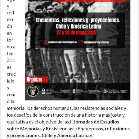
y
refl
exi
ón
en
tor
no a
tem
átic
as
cruc
iale
s
com
o la
memoria, los derechos humanos, las resistencias sociales y
los desafíos de la construcción de una historia más justa y
equitativa es el objetivo de las
II Jornadas de Estudios
sobre Memorias y Resistencias: «Encuentros, reflexiones
y proyecciones. Chile y América Latina»
.