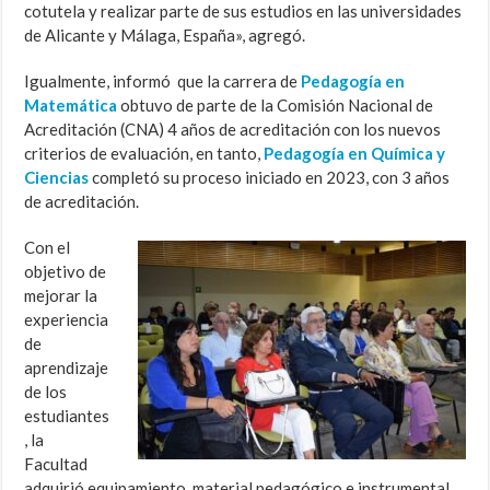
cotutela y realizar parte de sus estudios en las universidades
de Alicante y Málaga, España», agregó.
Igualmente, informó que la carrera de
Pedagogía en
Matemática
obtuvo de parte de la Comisión Nacional de
Acreditación (CNA) 4 años de acreditación con los nuevos
criterios de evaluación, en tanto,
Pedagogía en Química y
Ciencias
completó su proceso iniciado en 2023, con 3 años
de acreditación.
Con el
objetivo de
mejorar la
experiencia
de
aprendizaje
de los
estudiantes
, la
Facultad
adquirió equipamiento, material pedagógico e instrumental