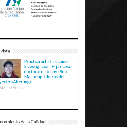
vista
Práctica artística como
investigación: El proceso
doctoral de Jenny Pino
Madariaga detrás del
yecto «Alterung»
 de julio de 2026
uramiento de la Calidad