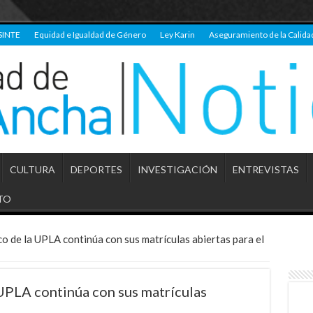
SINTE
Equidad e Igualdad de Género
Ley Karin
Aseguramiento de la Calida
CULTURA
DEPORTES
INVESTIGACIÓN
ENTREVISTAS
TO
o de la UPLA continúa con sus matrículas abiertas para el
 UPLA continúa con sus matrículas