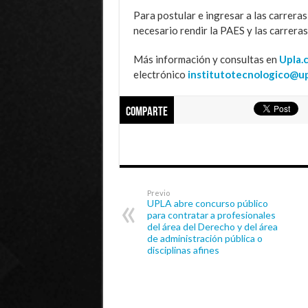
Para postular e ingresar a las carrera
necesario rendir la PAES y las carreras
Más información y consultas en
Upla.
electrónico
institutotecnologico@up
Comparte
Previo
UPLA abre concurso público
para contratar a profesionales
del área del Derecho y del área
de administración pública o
disciplinas afines