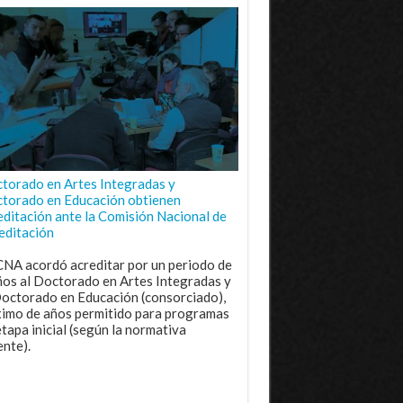
torado en Artes Integradas y
torado en Educación obtienen
editación ante la Comisión Nacional de
editación
CNA acordó acreditar por un periodo de
ños al Doctorado en Artes Integradas y
Doctorado en Educación (consorciado),
imo de años permitido para programas
etapa inicial (según la normativa
ente).