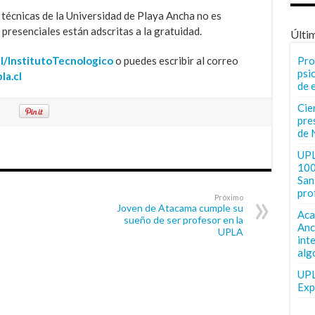
s técnicas de la Universidad de Playa Ancha no es
 presenciales están adscritas a la gratuidad.
Últi
cl/InstitutoTecnologico
o puedes escribir al correo
Pro
psi
la.cl
de 
Cie
pre
de 
UPL
100
San 
pro
Próximo
Joven de Atacama cumple su
Aca
sueño de ser profesor en la
Anc
UPLA
int
alg
UPL
Exp