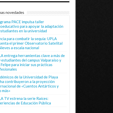
mas novedades
grama PACE impulsa taller
coeducativo para apoyar la adaptación
estudiantes en la universidad
ncia para combatir la sequía: UPLA
senta el primer Observatorio Satelital
Nieves a escala nacional
A entrega herramientas clave a más de
 estudiantes del campus Valparaíso y
Felipe para iniciar sus prácticas
fesionales
démicos de la Universidad de Playa
ha contribuyeron a la proyección
ernacional de «Cuentos Antárticos y
o más»
A TV estrena la serie Raíces:
eriencias de Educación Pública