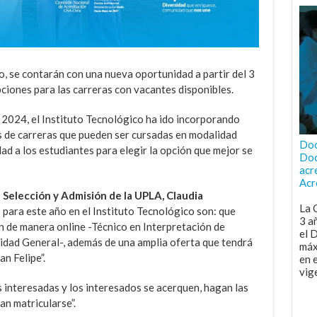
o, se contarán con una nueva oportunidad a partir del 3
pciones para las carreras con vacantes disponibles.
2024, el Instituto Tecnológico ha ido incorporando
 de carreras que pueden ser cursadas en modalidad
Doc
idad a los estudiantes para elegir la opción que mejor se
Doc
acr
Acr
 Selección y Admisión de la UPLA, Claudia
La 
 para este año en el Instituto Tecnológico son: que
3 a
n de manera online -Técnico en Interpretación de
el 
idad General-, además de una amplia oferta que tendrá
máx
n Felipe”.
en 
vig
 interesadas y los interesados se acerquen, hagan las
an matricularse”.