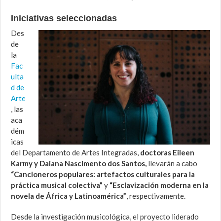
Iniciativas seleccionadas
Des
de
la
Fac
ulta
d de
Arte
, las
aca
dém
icas
del Departamento de Artes Integradas,
doctoras Eileen
Karmy y Daiana Nascimento dos Santos,
llevarán a cabo
“Cancioneros populares: artefactos culturales para la
práctica musical colectiva”
y
“Esclavización moderna en la
novela de África y Latinoamérica”
, respectivamente.
Desde la investigación musicológica, el proyecto liderado