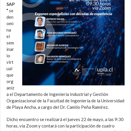
SAP
”
se
den
omi
na
el
sem
inar
io
virt
ual
que
org
aniz
a el Departamento de Ingeniería Industrial y Gestión
Organizacional de la Facultad de Ingeniería de la Universidad
de Playa Ancha, a cargo del Dr. Camilo Peña Ramírez.
Dicho encuentro se realizará el jueves 22 de mayo, a las 9:30
horas, vía Zoom y contará con la participación de cuatro