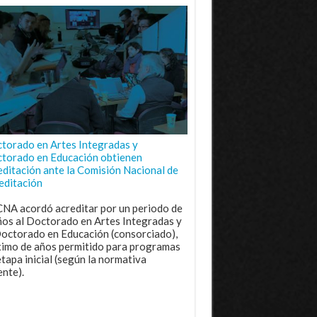
torado en Artes Integradas y
torado en Educación obtienen
editación ante la Comisión Nacional de
editación
CNA acordó acreditar por un periodo de
ños al Doctorado en Artes Integradas y
Doctorado en Educación (consorciado),
imo de años permitido para programas
etapa inicial (según la normativa
ente).