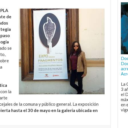
 UPLA
ate de
ados
ategia
 paso
logía
ado se
to,
Doc
sobre
Doc
la
acr
Acr
La 
tica
3 a
con la
el 
arte
máx
cejales de la comuna y público general. La exposición
en 
vig
ierta hasta el 30 de mayo en la galería ubicada en