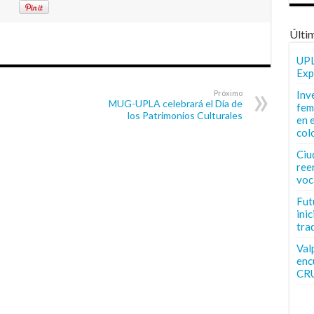
Últi
UPL
Exp
Próximo
Inv
MUG-UPLA celebrará el Día de
fem
los Patrimonios Culturales
en 
col
Ciu
ree
voc
Fut
inic
tra
Val
enc
CR