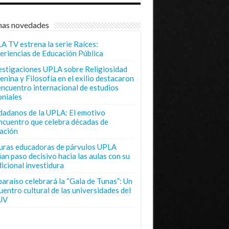
mas novedades
A TV estrena la serie Raíces:
eriencias de Educación Pública
estigaciones UPLA sobre Religiosidad
enina y Filosofía en el exilio destacaron
encuentro internacional de estudios
oniales
dadanos de la UPLA: El emotivo
ncuentro que celebra décadas de
ación
uras educadoras de párvulos UPLA
ian paso decisivo hacia las aulas con su
dicional investidura
paraíso celebrará la “Gala de Tunas”: Un
uentro cultural de las universidades del
UV