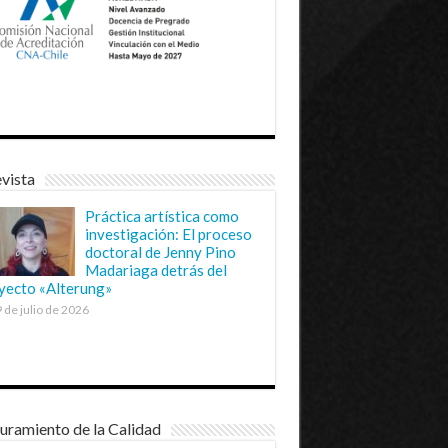
vista
Práctica artística como
investigación: El proceso
doctoral de Jenny Pino
Madariaga detrás del
yecto «Alterung»
 de julio de 2026
uramiento de la Calidad