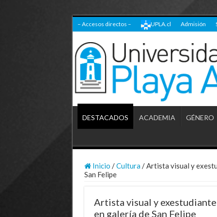
– Accesos directos –
UPLA.cl
Admisión
DESTACADOS
ACADEMIA
GÉNERO
Inicio
/
Cultura
/
Artista visual y exest
San Felipe
Artista visual y exestudiant
en galería de San Felipe