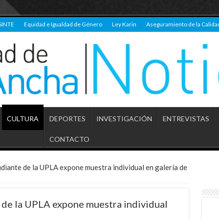
SINTE
Equidad e Igualdad de Género
Ley Karin
Aseguramiento de la Calida
CULTURA
DEPORTES
INVESTIGACIÓN
ENTREVISTAS
CONTACTO
udiante de la UPLA expone muestra individual en galería de
e de la UPLA expone muestra individual