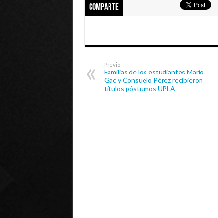
Comparte
Previo
Familias de los estudiantes Mario
Gac y Consuelo Pérez recibieron
títulos póstumos UPLA