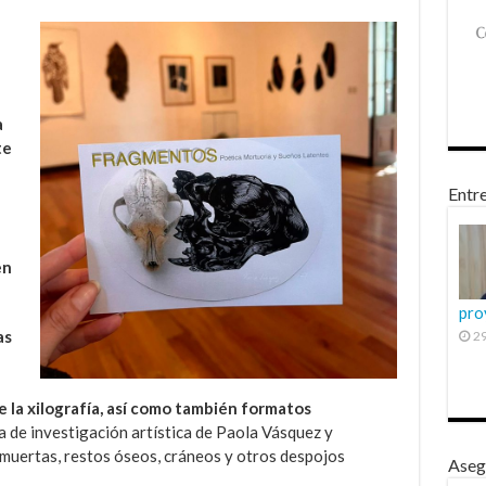
a
te
Entre
en
pro
as
29
la xilografía, así como también formatos
 de investigación artística de Paola Vásquez y
 muertas, restos óseos, cráneos y otros despojos
Aseg