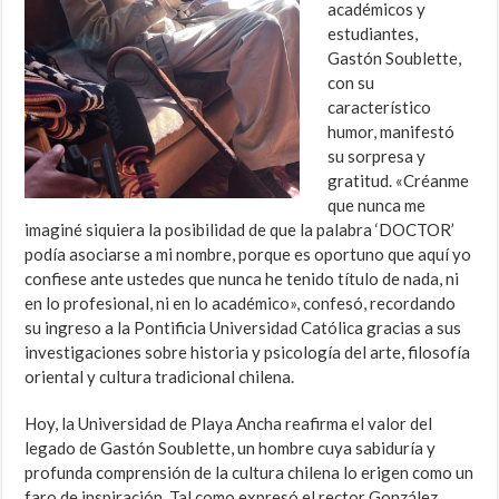
académicos y
estudiantes,
Gastón Soublette,
con su
característico
humor, manifestó
su sorpresa y
gratitud. «Créanme
que nunca me
imaginé siquiera la posibilidad de que la palabra ‘DOCTOR’
podía asociarse a mi nombre, porque es oportuno que aquí yo
confiese ante ustedes que nunca he tenido título de nada, ni
en lo profesional, ni en lo académico», confesó, recordando
su ingreso a la Pontificia Universidad Católica gracias a sus
investigaciones sobre historia y psicología del arte, filosofía
oriental y cultura tradicional chilena.
Hoy, la Universidad de Playa Ancha reafirma el valor del
legado de Gastón Soublette, un hombre cuya sabiduría y
profunda comprensión de la cultura chilena lo erigen como un
faro de inspiración. Tal como expresó el rector González,