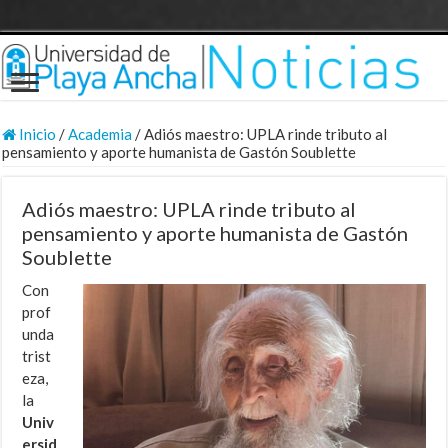
Inicio
/
Academia
/
Adiós maestro: UPLA rinde tributo al
pensamiento y aporte humanista de Gastón Soublette
Adiós maestro: UPLA rinde tributo al
pensamiento y aporte humanista de Gastón
Soublette
Con
prof
unda
trist
eza,
la
Univ
ersid