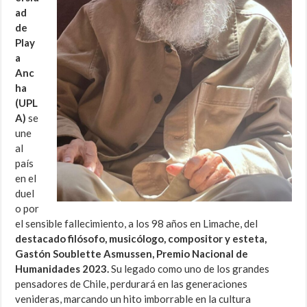
ad
de
Play
a
Anc
ha
(UPL
A)
se
une
al
país
en el
duel
o por
el sensible fallecimiento, a los 98 años en Limache, del
destacado filósofo, musicólogo, compositor y esteta,
Gastón Soublette Asmussen, Premio Nacional de
Humanidades 2023.
Su legado como uno de los grandes
pensadores de Chile, perdurará en las generaciones
venideras, marcando un hito imborrable en la cultura