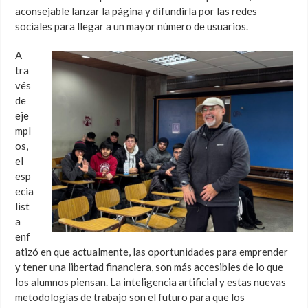
aconsejable lanzar la página y difundirla por las redes
sociales para llegar a un mayor número de usuarios.
A
tra
vés
de
eje
mpl
os,
el
esp
ecia
list
a
enf
atizó en que actualmente, las oportunidades para emprender
y tener una libertad financiera, son más accesibles de lo que
los alumnos piensan. La inteligencia artificial y estas nuevas
metodologías de trabajo son el futuro para que los