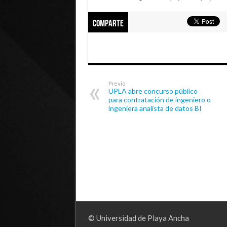
Comparte
Previo
UPLA abre concurso público
para contratación de ingeniero o
ingeniera analista de datos BI
© Universidad de Playa Ancha