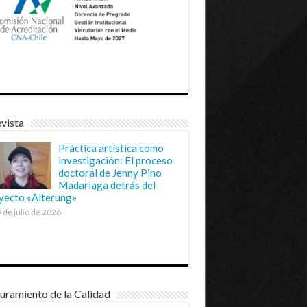
vista
Práctica artística como
investigación: El proceso
doctoral de Jenny Pino
Madariaga detrás del
yecto «Alterung»
 de julio de 2026
uramiento de la Calidad