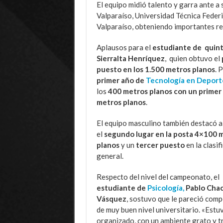
El equipo midió talento y garra ante a
Valparaíso, Universidad Técnica Federi
Valparaíso, obteniendo importantes re
Aplausos para el
estudiante de
quint
Sierralta Henríquez
, quien obtuvo el
puesto en los 1.500 metros planos
. 
primer año de
Tecnología en Deport
los
400 metros planos con un primer 
metros planos
.
El equipo masculino también destacó a
el
segundo lugar en la posta 4×100 
planos
y un
tercer puesto
en la clasif
general.
Respecto del nivel del campeonato, el
estudiante de
Psicología,
Pablo Cha
Vásquez
, sostuvo que le pareció comp
de muy buen nivel universitario. «Estu
organizado, con un ambiente grato y t