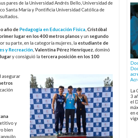
 sus pares de la Universidad Andrés Bello, Universidad de
co Santa María y Pontificia Universidad Católica de
sultados.
o año de
Pedagogía en Educación Física
,
Cristóbal
primer lugar en los 400 metros planos
y un
segundo
Por su parte, en la categoría mujeres, la
estudiante de
es y Recreación
,
Valentina Pérez Henríquez
, dominó
lugar
y consiguió la
tercera posición en los 100
Doc
Doc
acr
l asegurar
Acr
metros
icación
La 
3 a
el 
máx
en 
cana
vig
etitivo y
vo bien
ranquilo