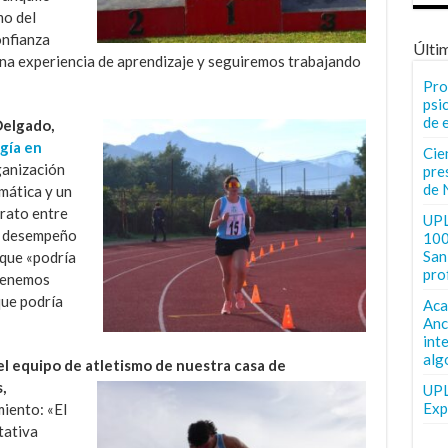
mo del
onfianza
Últi
ena experiencia de aprendizaje y seguiremos trabajando
Pro
psi
de 
Delgado,
gía en
Cie
ganización
pre
de 
imática y un
grato entre
UPL
el desempeño
100
San 
 que «podría
pro
 tenemos
que podría
Aca
Anc
int
alg
l equipo de atletismo de nuestra casa de
,
UPL
Exp
miento: «El
tativa