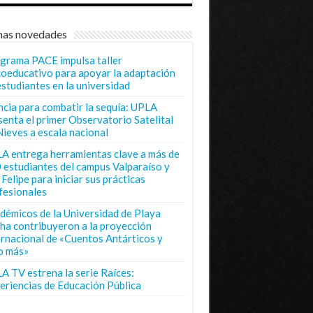
mas novedades
grama PACE impulsa taller
coeducativo para apoyar la adaptación
estudiantes en la universidad
ncia para combatir la sequía: UPLA
senta el primer Observatorio Satelital
Nieves a escala nacional
A entrega herramientas clave a más de
 estudiantes del campus Valparaíso y
Felipe para iniciar sus prácticas
fesionales
démicos de la Universidad de Playa
ha contribuyeron a la proyección
ernacional de «Cuentos Antárticos y
o más»
A TV estrena la serie Raíces:
eriencias de Educación Pública