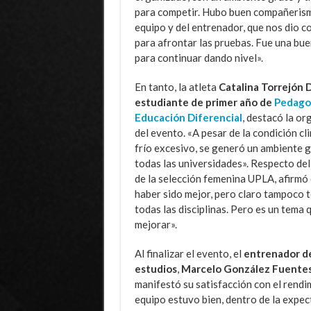
para competir. Hubo buen compañeris
equipo y del entrenador, que nos dio c
para afrontar las pruebas. Fue una bu
para continuar dando nivel».
En tanto, la atleta
Catalina Torrejón 
estudiante de primer año de
Pedago
Educación Diferencial
, destacó la or
del evento. «A pesar de la condición cl
frío excesivo, se generó un ambiente 
todas las universidades». Respecto d
de la selección femenina UPLA, afirmó
haber sido mejor, pero claro tampoco
todas las disciplinas. Pero es un tema 
mejorar».
Al finalizar el evento, el
entrenador de
estudios
,
Marcelo González Fuentes
manifestó su satisfacción con el rendi
equipo estuvo bien, dentro de la expec