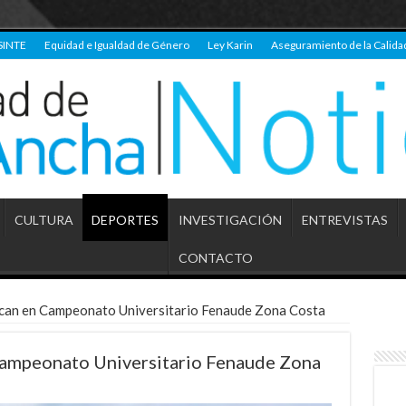
SINTE
Equidad e Igualdad de Género
Ley Karin
Aseguramiento de la Calida
CULTURA
DEPORTES
INVESTIGACIÓN
ENTREVISTAS
CONTACTO
can en Campeonato Universitario Fenaude Zona Costa
Campeonato Universitario Fenaude Zona