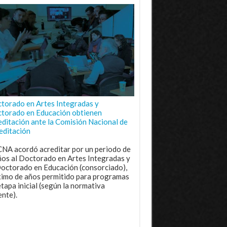
torado en Artes Integradas y
torado en Educación obtienen
editación ante la Comisión Nacional de
editación
CNA acordó acreditar por un periodo de
ños al Doctorado en Artes Integradas y
Doctorado en Educación (consorciado),
imo de años permitido para programas
etapa inicial (según la normativa
ente).