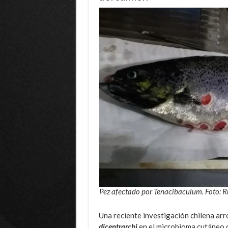
Pez afectado por Tenacibaculum. Foto: 
Una reciente investigación chilena arro
dicentrarchi
en el microbioma cutáneo d