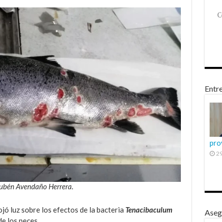
Entre
pro
29
Rubén Avendaño Herrera.
jó luz sobre los efectos de la bacteria
Tenacibaculum
Aseg
e los peces.