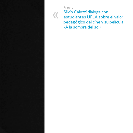
Previo
Silvio Caiozzi dialoga con
estudiantes UPLA sobre el valor
pedagógico del cine y su película
«A la sombra del sol»