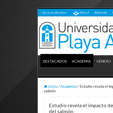
– Accesos directos –
UPLA.cl
Admisión
DESTACADOS
ACADEMIA
GÉNERO
Inicio
/
Academia
/
Estudio revela el im
salmón
Estudio revela el impacto d
del salmón