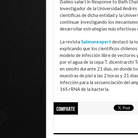
(Salmo salar) in Response to Bath Chal
investigador de la Universidad Andrés 
científicas de dicha entidad y la Univ
continuar investigando los mecanismo
desarrollar estrategias más efectivas d
La revista
Salmonexpert
destacó la no
explicando que los científicos chilenos
modelo de infección libre de vectores 
por el agua de la cepa
T. dicentrarchi
T
en
smolts
durante 21 días, en donde t
muestras de piel a las 2 horas y 21 día
infección para la secuenciación del am
16S rRNA de la bacteria.
Comparte