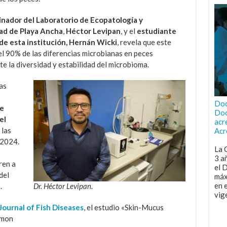
nador del Laboratorio de Ecopatología y
ad de Playa Ancha
,
Héctor Levipan
, y el
estudiante
de esta institución, Hernán Wicki
, revela que este
l 90% de las diferencias microbianas en peces
e la diversidad y estabilidad del microbioma.
as
Doc
e
Doc
el
acr
 las
Acr
 2024.
La 
3 a
ren a
el 
del
máx
en 
.
Dr. Héctor Levipan.
vig
Journal of Fish Diseases
, el estudio «Skin-Mucus
lmon