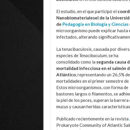
El estudio, en el que participó el
coordi
Nanobiomaterialesel de la Universid
de
Pedagogía en Biología y Ciencias
microorganismo puede explicar hasta e
infectados, alterando significativament
La tenacibaculosis, causada por divers
especies de
Tenacibaculum
, se ha
consolidado como la
segunda causa d
mortalidad infecciosa en el salmón d
Atlántico
, representando un 26,5% de
mortalidades en el primer semestre de
Estos microorganismos, con forma de
bastones largos o filamentos, se adhie
la piel de los peces, superan la barrera 
mucus y causan heridas características
Publicado recientemente en la revista
Prokaryote Community of Atlantic Sa