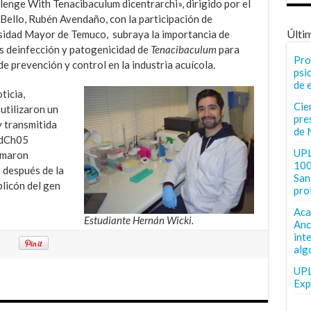
lenge With Tenacibaculum dicentrarchi», dirigido por el
Bello, Rubén Avendaño, con la participación de
Últi
ersidad Mayor de Temuco, subraya la importancia de
s deinfección y patogenicidad de
Tenacibaculum
para
Pro
e prevención y control en la industria acuícola.
psi
de 
ticia,
Cie
 utilizaron un
pre
y transmitida
de 
dCh05
UPL
omaron
100
s después de la
San 
plicón del gen
pro
Aca
Estudiante Hernán Wicki.
Anc
int
alg
UPL
Exp