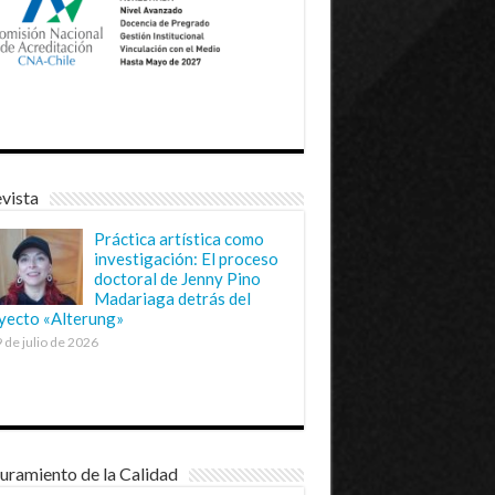
vista
Práctica artística como
investigación: El proceso
doctoral de Jenny Pino
Madariaga detrás del
yecto «Alterung»
 de julio de 2026
uramiento de la Calidad