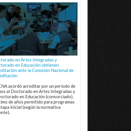
torado en Artes Integradas y
torado en Educación obtienen
editación ante la Comisión Nacional de
editación
CNA acordó acreditar por un periodo de
ños al Doctorado en Artes Integradas y
Doctorado en Educación (consorciado),
imo de años permitido para programas
etapa inicial (según la normativa
ente).