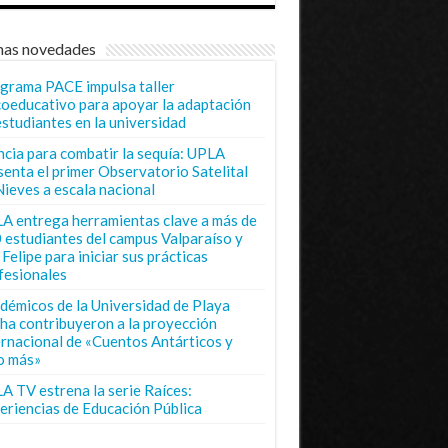
mas novedades
grama PACE impulsa taller
coeducativo para apoyar la adaptación
estudiantes en la universidad
ncia para combatir la sequía: UPLA
senta el primer Observatorio Satelital
Nieves a escala nacional
A entrega herramientas clave a más de
 estudiantes del campus Valparaíso y
Felipe para iniciar sus prácticas
fesionales
démicos de la Universidad de Playa
ha contribuyeron a la proyección
ernacional de «Cuentos Antárticos y
o más»
A TV estrena la serie Raíces:
eriencias de Educación Pública