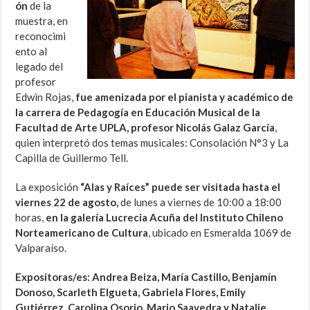
ón
de la
muestra, en
reconocimi
ento al
legado del
profesor
Edwin Rojas,
fue amenizada por el pianista y académico de
la carrera de Pedagogía en Educación Musical de la
Facultad de Arte UPLA, profesor Nicolás Galaz García
,
quien interpretó dos temas musicales: Consolación N°3 y La
Capilla de Guillermo Tell.
La exposición
“Alas y Raíces” puede ser visitada
hasta el
viernes 22 de agosto,
de lunes a viernes de 10:00 a 18:00
horas,
en la galería Lucrecia Acuña del Instituto Chileno
Norteamericano de Cultura
, ubicado en Esmeralda 1069 de
Valparaíso.
Expositoras/es:
Andrea Beiza, María Castillo, Benjamín
Donoso, Scarleth Elgueta, Gabriela Flores, Emily
Gutiérrez, Carolina Osorio, Mario Saavedra y Natalie