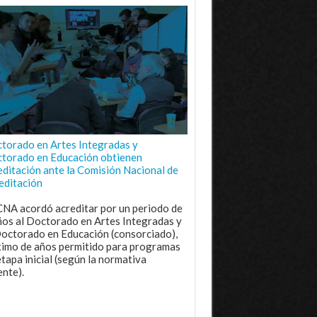
torado en Artes Integradas y
torado en Educación obtienen
editación ante la Comisión Nacional de
editación
CNA acordó acreditar por un periodo de
ños al Doctorado en Artes Integradas y
Doctorado en Educación (consorciado),
imo de años permitido para programas
etapa inicial (según la normativa
ente).