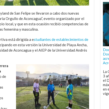
yland de San Felipe se llevaron a cabo dos nuevas
aria Orgullo de Aconcagua”, evento organizado por el
o local, y que en esta ocasión recibió competencias de
ías femenina y masculina.
tiva está dirigida a e
studiantes de establecimientos de
icipando en esta versión la Universidad de Playa Ancha,
Doc
rsidad de Aconcagua y el AIEP de la Universidad Andrés
Doc
acr
Acr
rrera
a
La 
3 a
o de
el 
máx
as
en 
vig
os
y hay