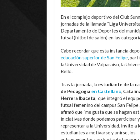
En el complejo deportivo del Club Sunn
jornadas de la llamada “Liga Universit
Departamento de Deportes del municipi
futsal (fútbol de salón) en las categor
Cabe recordar que esta instancia depor
educación superior de San Felipe
, part
la Universidad de Valparaíso, la Unive
Bello.
Tras la jornada, la
estudiante de la ca
de Pedagogía
en Castellano
, Catalin
Herrera Ibaceta
, que integró el equip
futsal femenino del campus San Felipe,
afirmó que “me gusta que se hagan est
iniciativas donde podemos participar y
representar a la Universidad. Invito a l
estudiantes a motivarse y unirse, los
entrenamientos son bastante buenos 