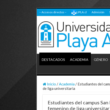
– Accesos directos –
UPLA.cl
Admisión
DESTACADOS
ACADEMIA
GÉNERO
Inicio
/
Academia
/
Estudiantes del cam
de liga universitaria
Estudiantes del campus San F
femenino de liga universitar