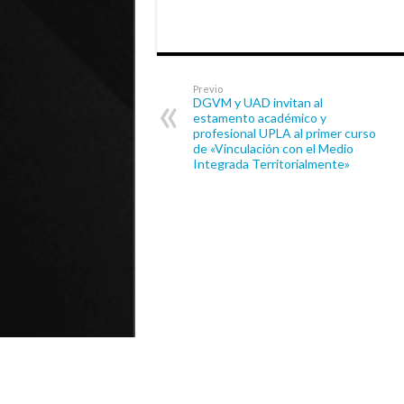
Previo
DGVM y UAD invitan al
estamento académico y
profesional UPLA al primer curso
de «Vinculación con el Medio
Integrada Territorialmente»
© Universidad de Playa Ancha