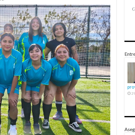
Entre
pro
29
Aseg