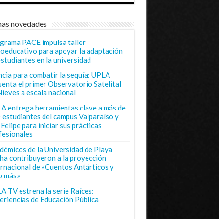
mas novedades
grama PACE impulsa taller
coeducativo para apoyar la adaptación
estudiantes en la universidad
ncia para combatir la sequía: UPLA
senta el primer Observatorio Satelital
Nieves a escala nacional
A entrega herramientas clave a más de
 estudiantes del campus Valparaíso y
Felipe para iniciar sus prácticas
fesionales
démicos de la Universidad de Playa
ha contribuyeron a la proyección
ernacional de «Cuentos Antárticos y
o más»
A TV estrena la serie Raíces:
eriencias de Educación Pública