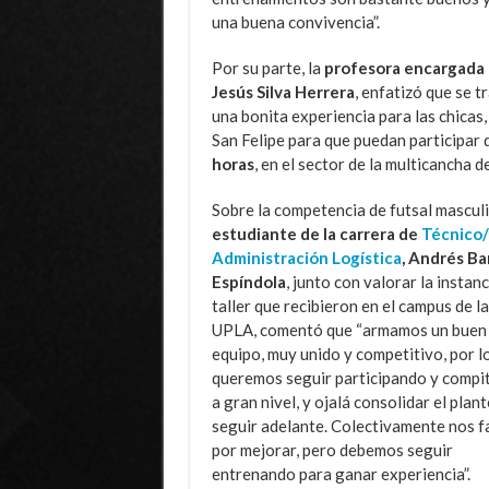
una buena convivencia”.
Por su parte, la
profesora encargada d
Jesús Silva Herrera
, enfatizó que se t
una bonita experiencia para las chicas,
San Felipe para que puedan participar d
horas
, en el sector de la multicancha de
Sobre la competencia de futsal masculi
estudiante de la carrera de
Técnico/
Administración Logística
, Andrés Ba
Espíndola
, junto con valorar la instanc
taller que recibieron en el campus de la
UPLA, comentó que “armamos un buen
equipo, muy unido y competitivo, por l
queremos seguir participando y compi
a gran nivel, y ojalá consolidar el plant
seguir adelante. Colectivamente nos f
por mejorar, pero debemos seguir
entrenando para ganar experiencia”.