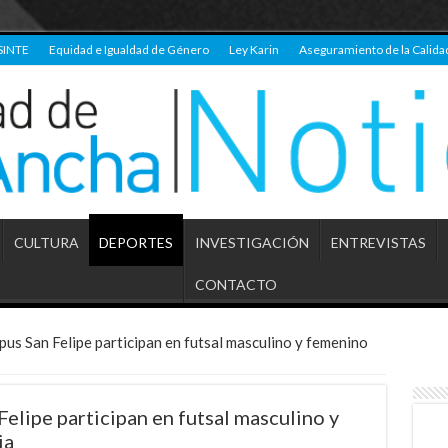
SINTE
Equidad e Igualdad de Género
Ley Karin
Aseguramiento de la Calida
CULTURA
DEPORTES
INVESTIGACIÓN
ENTREVISTAS
CONTACTO
pus San Felipe participan en futsal masculino y femenino
elipe participan en futsal masculino y
ia