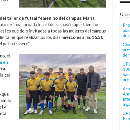
Últi
el taller de futsal femenino del campus, María
rató de “una jornada increíble, se pasó súper bien, fue
Pro
psi
 así es que dejo invitadas a todas las mujeres del campus
de 
el taller que realizamos los días
miércoles a las 16:30
l patio trasero”.
Cie
pre
de 
no, el
a en
UPL
rra
100
San 
ia del
pro
Aca
Anc
o que
int
tiendo
alg
el y
UPL
alta
Exp