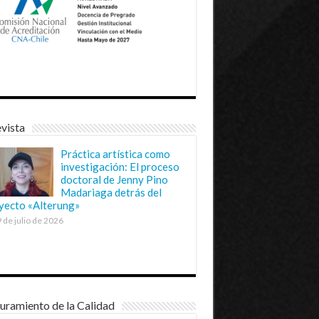
vista
Práctica artística como
investigación: El proceso
doctoral de Jenny Pino
Madariaga detrás del
yecto «Alterung»
 de julio de 2026
uramiento de la Calidad