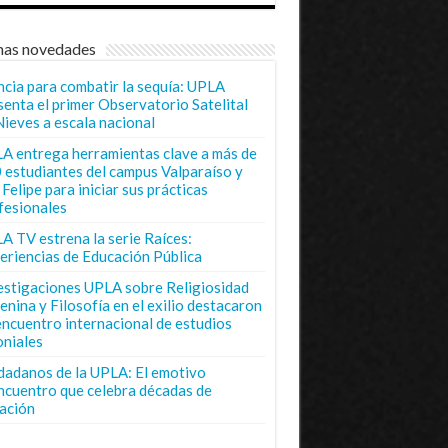
mas novedades
ncia para combatir la sequía: UPLA
senta el primer Observatorio Satelital
Nieves a escala nacional
A entrega herramientas clave a más de
 estudiantes del campus Valparaíso y
Felipe para iniciar sus prácticas
fesionales
A TV estrena la serie Raíces:
eriencias de Educación Pública
estigaciones UPLA sobre Religiosidad
enina y Filosofía en el exilio destacaron
encuentro internacional de estudios
oniales
dadanos de la UPLA: El emotivo
ncuentro que celebra décadas de
ación