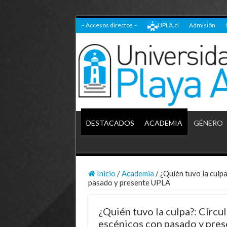
– Accesos directos –
UPLA.cl
Admisión
DESTACADOS
ACADEMIA
GÉNERO
Inicio
/
Academia
/
¿Quién tuvo la culpa
pasado y presente UPLA
¿Quién tuvo la culpa?: Círcul
escénicos con pasado y pre