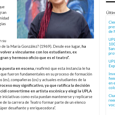
que
gran
Últi
unidad
Cie
gías
pre
de 
UPL
n su
100
e de la María González? (1969). Desde ese lugar,
ha
San 
 volver a vincularme con los estudiantes, ex
pro
gran y hermoso oficio que es el teatro”.
UPL
Exp
la puesta en escena
, reafirmó que esta instancia le ha
Inv
 que fueron fundamentales en su proceso de formación
fem
 (es), compañeras (os) y actuales estudiantes de la
en 
ceso muy significativo, ya que ratifica la decisión
col
idí convertirme en artista escénica y elegí la UPLA
Ciu
e iniciativas como esta puedan mantenerse y replicarse
ree
 de la carrera de Teatro formar parte de un elenco
voc
súper desafiante y enriquecedora”.