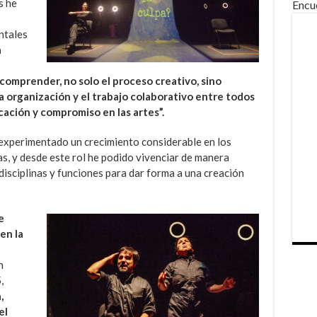
s he
Encu
ntales
a
omprender, no solo el proceso creativo, sino
la organización y el trabajo colaborativo entre todos
cación y compromiso en las artes”.
 experimentado un crecimiento considerable en los
s, y desde este rol he podido vivenciar de manera
 disciplinas y funciones para dar forma a una creación
e
 en la
n
,
,
el