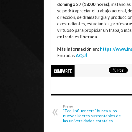
domingo 27 (18:00 horas),
instancias
se podrá apreciar el trabajo actoral, d
dirección, de dramaturgia y producció
exestudiantes, estudiantes, profesoras
virtuoso para propiciar un trabajo más
entrada es liberada.
Más información en:
https://www.in
Entradas
AQUÍ
Comparte
Previo
“Eco-Influencers” busca a los
nuevos líderes sustentables de
las universidades estatales