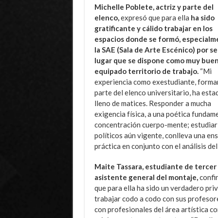
Michelle Poblete, actriz y parte del
elenco,
expresó que para ella
ha sido
gratificante y cálido trabajar en los
espacios donde se formó, especialm
la SAE (Sala de Arte Escénico) por se
lugar que se dispone como muy buen
equipado territorio de trabajo.
“Mi
experiencia como exestudiante, form
parte del elenco universitario, ha esta
lleno de matices. Responder a mucha
exigencia física, a una poética funda
concentración cuerpo-mente; estudiar
políticos aún vigente, conlleva una en
práctica en conjunto con el análisis de
Maite Tassara, estudiante de tercer
asistente general del montaje,
confi
que para ella ha sido un verdadero priv
trabajar codo a codo con sus profesor
con profesionales del área artística c