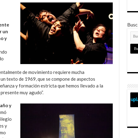
Busca
ente
r un
o y
ando
do
mentalmente de movimiento requiere mucha
 un texto de 1969, que se compone de aspectos
señanza y formación estricta que hemos llevado a la
l presente muy agudo”.
 año y
rmó
ilegio
es y
omo