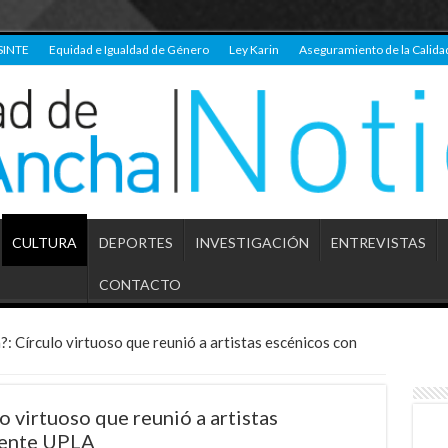
SINTE
Equidad e Igualdad de Género
Ley Karin
Aseguramiento de la Calida
CULTURA
DEPORTES
INVESTIGACIÓN
ENTREVISTAS
CONTACTO
?: Círculo virtuoso que reunió a artistas escénicos con
o virtuoso que reunió a artistas
sente UPLA