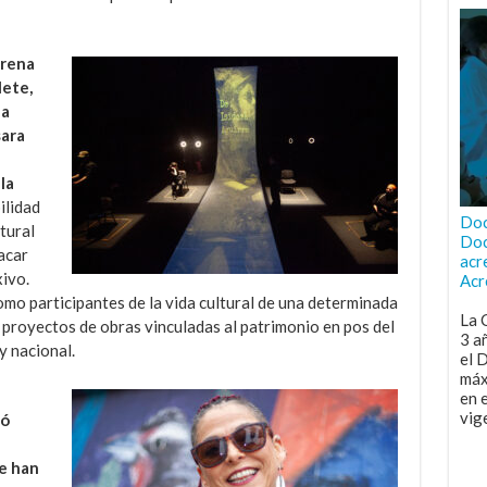
orena
lete,
la
sara
la
ilidad
Doc
tural
Doc
acar
acr
xivo.
Acr
como participantes de la vida cultural de una determinada
La 
 proyectos de obras vinculadas al patrimonio en pos del
3 a
 y nacional.
el 
máx
en 
vig
vó
ue han