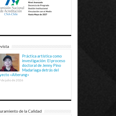
vista
Práctica artística como
investigación: El proceso
doctoral de Jenny Pino
Madariaga detrás del
yecto «Alterung»
 de julio de 2026
uramiento de la Calidad