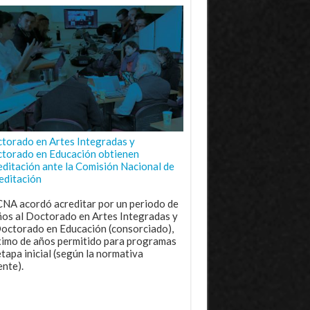
torado en Artes Integradas y
torado en Educación obtienen
editación ante la Comisión Nacional de
editación
CNA acordó acreditar por un periodo de
ños al Doctorado en Artes Integradas y
Doctorado en Educación (consorciado),
imo de años permitido para programas
etapa inicial (según la normativa
ente).