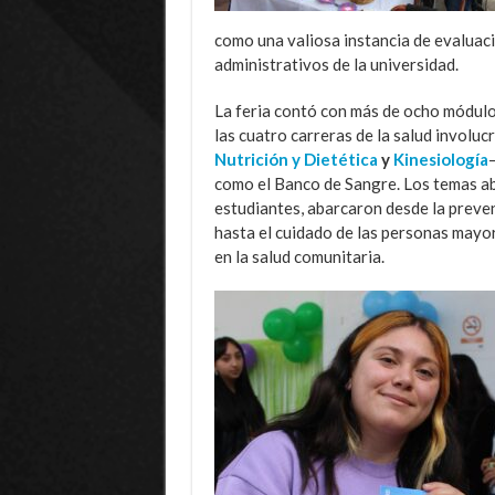
como una valiosa instancia de evaluac
administrativos de la universidad.
La feria contó con más de ocho módulo
las cuatro carreras de la salud involuc
Nutrición y Dietética
y
Kinesiología
como el Banco de Sangre. Los temas abo
estudiantes, abarcaron desde la preve
hasta el cuidado de las personas mayor
en la salud comunitaria.