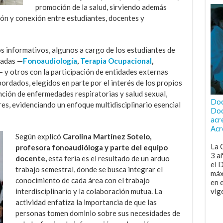
promoción de la salud, sirviendo además
ión y conexión entre estudiantes, docentes y
s informativos, algunos a cargo de los estudiantes de
radas —
Fonoaudiología
,
Terapia Ocupacional
,
— y otros con la participación de entidades externas
rdados, elegidos en parte por el interés de los propios
nción de enfermedades respiratorias y salud sexual,
Doc
es, evidenciando un enfoque multidisciplinario esencial
Doc
acr
Acr
Según explicó
Carolina Martínez Sotelo,
La 
profesora fonoaudióloga y parte del equipo
3 a
docente,
esta feria es el resultado de un arduo
el 
trabajo semestral, donde se busca integrar el
máx
conocimiento de cada área con el trabajo
en 
interdisciplinario y la colaboración mutua. La
vig
actividad enfatiza la importancia de que las
personas tomen dominio sobre sus necesidades de