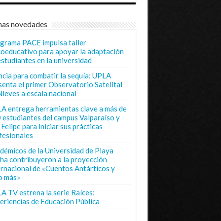
mas novedades
grama PACE impulsa taller
coeducativo para apoyar la adaptación
estudiantes en la universidad
ncia para combatir la sequía: UPLA
senta el primer Observatorio Satelital
Nieves a escala nacional
A entrega herramientas clave a más de
 estudiantes del campus Valparaíso y
Felipe para iniciar sus prácticas
fesionales
démicos de la Universidad de Playa
ha contribuyeron a la proyección
ernacional de «Cuentos Antárticos y
o más»
A TV estrena la serie Raíces:
eriencias de Educación Pública