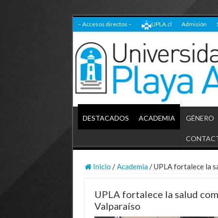
– Accesos directos –
UPLA.cl
Admisión
DESTACADOS
ACADEMIA
GÉNERO
CONTAC
Inicio
/
Academia
/
UPLA fortalece la sa
UPLA fortalece la salud comu
Valparaíso