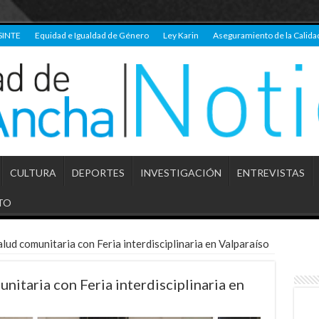
SINTE
Equidad e Igualdad de Género
Ley Karin
Aseguramiento de la Calida
CULTURA
DEPORTES
INVESTIGACIÓN
ENTREVISTAS
TO
lud comunitaria con Feria interdisciplinaria en Valparaíso
nitaria con Feria interdisciplinaria en