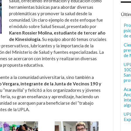
salud, ofreciendo información y educación como
herramientas básicas para abordar diversas
problemáticas y promover la salud desde la
Últi
comunidad. Un claro ejemplo de este enfoque fue
Pro
el módulo sobre Salud Sexual, presentado por
psi
Karen Rossier Molina, estudiante de tercer año
de 
de Kinesiología.
Su equipo abordó temas cruciales
Cie
reservativos, lubricantes y la importancia de la
pre
 del Ministerio de Salud y fuentes especializadas. La
de 
enes se acercaron con interés y realizaron diversas
UPL
la propuesta educativa.
100
San 
mente a la comunidad universitaria, sino también a
pro
 Vergara, integrante de la Junta de Vecinos 190 y
Aca
 “maravilla” y felicitó a los organizadores y jóvenes
Anc
a feria, su gran enseñanza y aprendizaje, haciendo un
int
nidad se acerquen para beneficiarse del “trabajo
alg
ntes de la UPLA.
UPL
Exp