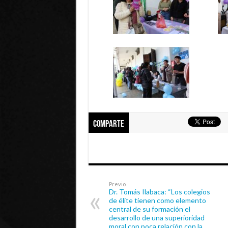
Comparte
Previo
Dr. Tomás Ilabaca: “Los colegios
de élite tienen como elemento
central de su formación el
desarrollo de una superioridad
moral con poca relación con la