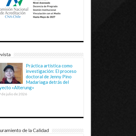
vista
Práctica artística como
investigación: El proceso
doctoral de Jenny Pino
Madariaga detrás del
yecto «Alterung»
 de julio de 2026
uramiento de la Calidad