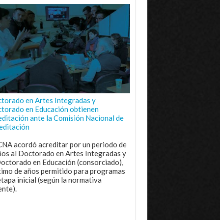
torado en Artes Integradas y
torado en Educación obtienen
editación ante la Comisión Nacional de
editación
CNA acordó acreditar por un periodo de
ños al Doctorado en Artes Integradas y
Doctorado en Educación (consorciado),
imo de años permitido para programas
etapa inicial (según la normativa
ente).