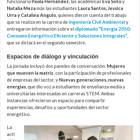
funcionaria
Paola Hernández,
las académicas
Eva Soto
y
Natalia Meza
más las estudiantes
Laura Santos, Jessica
Urra y Catalina Angulo
, quienes dieron cuenta del trabajo
que se realiza en la carrera de
Ingeniería Civil Ambiental
y
entregaron información sobre el
diplomado “Energía 2050:
Consumo Energético Eficiente y Soluciones Integrales”
,
que se dictará en el segundo semestre.
Espacios de diálogo y vinculación
La jornada incluyó dos paneles de conversación:
Mujeres
que mueven la matriz
, con la participación de profesionales
de empresas del sector, y
Nuevas generaciones, nuevas
energías
, que dio voz a estudiantes de enseñanza media y
universitarias interesadas en carreras STEM. Ambas
instancias ofrecieron un espacio para compartir
experiencias, desafíos y oportunidades del sector
energético.
L
a
acti