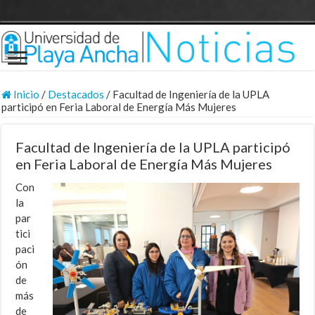
Inicio
/
Destacados
/
Facultad de Ingeniería de la UPLA
participó en Feria Laboral de Energía Más Mujeres
Facultad de Ingeniería de la UPLA participó
en Feria Laboral de Energía Más Mujeres
Con
la
par
tici
paci
ón
de
más
de